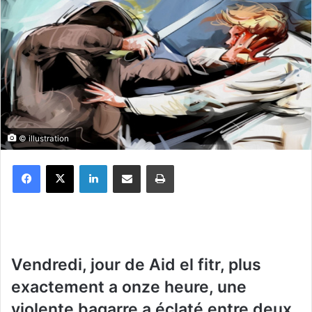
© illustration
Facebook
X
Linkedin
Partager par email
Imprimer
Vendredi, jour de Aid el fitr, plus
exactement a onze heure, une
violente bagarre a éclaté entre deux