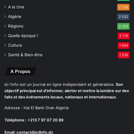
é
n
s
A la Une
e
2 728
m
j
Algérie
2 532
o
e
n
u
Régions
2 333
d
n
Quelle époque !
2 176
i
e
a
f
Culture
1 944
u
e
Santé & Bien-être
1 536
x
m
m
e
A Propos
Ici l'info est un journal en ligne indépendant et généraliste.
Son
objectif principal est d'informer, alerter et mettre la lumière sur des
faits et des événements locaux, nationaux et internationaux.
Adresse : Hai El Barki Oran Algeria
Téléphone : +213 7 97 07 20 89
Email: contact@icilinfo.dz