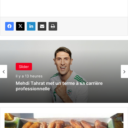
Slider
il y a 13 heures
Mehdi Tahrat met un terme à sa carrière
professionnelle
L
a