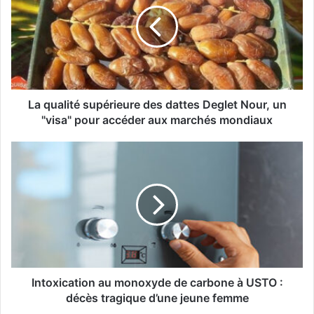
q
u
a
l
i
t
é
s
La qualité supérieure des dattes Deglet Nour, un
u
"visa" pour accéder aux marchés mondiaux
p
é
I
r
n
i
t
e
o
u
x
r
i
e
c
d
a
e
t
s
i
Intoxication au monoxyde de carbone à USTO :
d
o
décès tragique d’une jeune femme
a
n