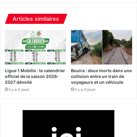
t
a
t
u
e
m
Articles similaires
s
o
D
n
e
o
g
x
l
y
e
d
t
e
N
d
Ligue 1 Mobilis : le calendrier
Bouira : deux morts dans une
o
e
officiel de la saison 2026-
collision entre un train de
u
2027 dévoilé
voyageurs et un véhicule
c
r
a
il y a 3 jours
il y a 3 jours
,
r
u
b
n
o
"
n
v
e
i
à
s
U