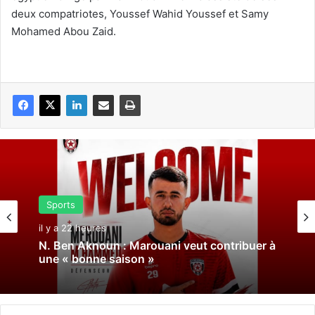
deux compatriotes, Youssef Wahid Youssef et Samy
Mohamed Abou Zaid.
Sports
il y a 22 heures
N. Ben Aknoun : Marouani veut contribuer à
une « bonne saison »