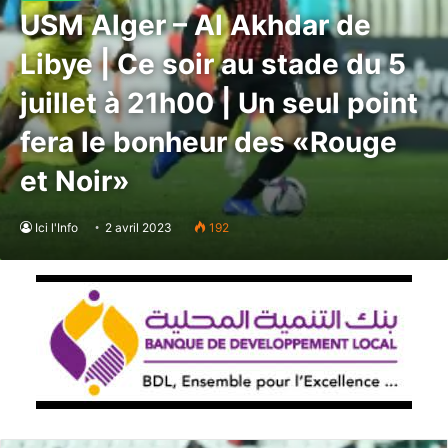
USM Alger – Al Akhdar de
Libye | Ce soir au stade du 5
juillet à 21h00 | Un seul point
fera le bonheur des «Rouge
et Noir»
Ici l'Info
2 avril 2023
192