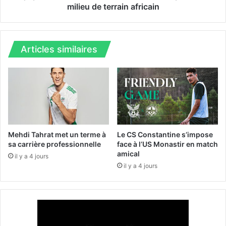
e
o
milieu de terrain africain
u
n
r
a
s
l
a
e
Articles similaires
v
:
a
I
n
s
t
m
l
a
e
ë
C
l
R
B
Mehdi Tahrat met un terme à
Le CS Constantine s’impose
B
e
sa carrière professionnelle
face à l’US Monastir en match
amical
n
il y a 4 jours
n
il y a 4 jours
a
c
e
r
e