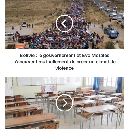
B
o
l
i
v
i
e
:
l
e
Bolivie : le gouvernement et Evo Morales
g
s'accusent mutuellement de créer un climat de
o
violence
u
v
A
e
ï
r
n
n
E
e
l
m
B
e
i
n
a
t
(