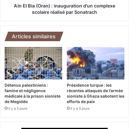
e
O
Aïn El Bia (Oran) : inauguration d'un complexe
t
r
scolaire réalisé par Sonatrach
E
a
v
n
o
)
M
:
Articles similaires
o
i
r
n
a
a
l
u
e
g
s
u
s
r
'
a
Détenus palestiniens :
Présidence turque : les
a
t
famine et négligence
récentes attaques de l’armée
c
médicale à la prison sioniste
sioniste à Ghaza sabotent les
i
c
de Megiddo
efforts de paix
o
u
n
il y a 5 jours
il y a 5 jours
s
d
e
'
n
u