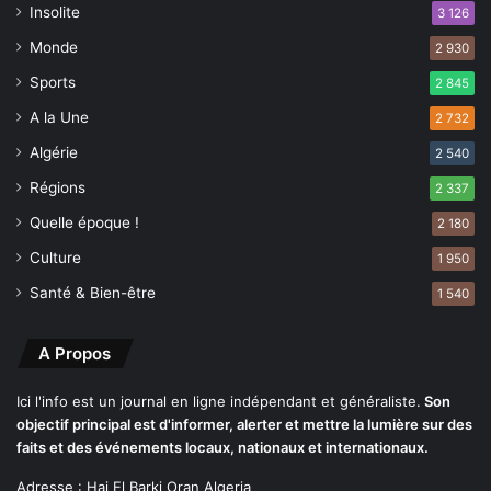
n
i
Insolite
3 126
c
s
Monde
l
2 930
é
i
p
Sports
2 845
m
a
a
A la Une
2 732
r
t
S
Algérie
2 540
d
o
e
Régions
n
2 337
v
a
Quelle époque !
2 180
i
t
o
Culture
r
1 950
l
a
Santé & Bien-être
1 540
e
c
n
h
c
A Propos
e
Ici l'info est un journal en ligne indépendant et généraliste.
Son
objectif principal est d'informer, alerter et mettre la lumière sur des
faits et des événements locaux, nationaux et internationaux.
Adresse : Hai El Barki Oran Algeria