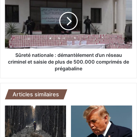
e
û
l
r
e
e
s
t
T
é
u
n
r
a
c
t
s
i
Sûreté nationale : démantèlement d’un réseau
à
o
criminel et saisie de plus de 500.000 comprimés de
p
n
prégabaline
a
a
r
l
t
e
i
:
Articles similaires
c
d
i
é
p
m
e
a
r
n
a
t