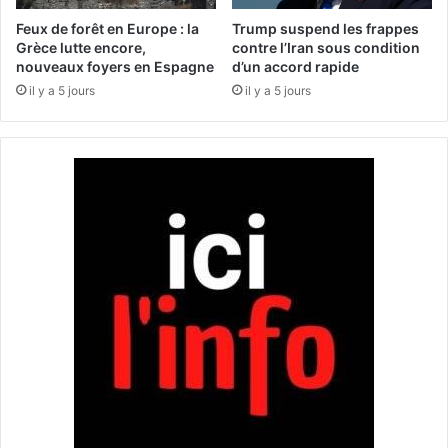
u
è
s
l
Feux de forêt en Europe : la
Trump suspend les frappes
e
e
Grèce lutte encore,
contre l’Iran sous condition
c
m
nouveaux foyers en Espagne
d’un accord rapide
o
e
il y a 5 jours
il y a 5 jours
n
n
d
t
t
d
o
’
u
u
r
n
d
r
e
é
l
s
’
e
é
a
l
u
e
c
c
r
t
i
i
m
o
i