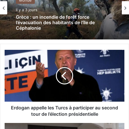
Monde
il y a 3 jours
Grèce : un incendie de forêt force
l’évacuation des habitants de l’île de
Céphalonie
E
r
d
o
g
a
n
a
p
p
Erdogan appelle les Turcs à participer au second
e
tour de l’élection présidentielle
l
l
S