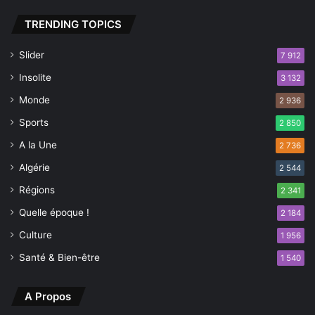
o
s
r
t
TRENDING TOPICS
a
l
Slider
7 912
Insolite
3 132
Monde
2 936
Sports
2 850
A la Une
2 736
Algérie
2 544
Régions
2 341
Quelle époque !
2 184
Culture
1 956
Santé & Bien-être
1 540
A Propos