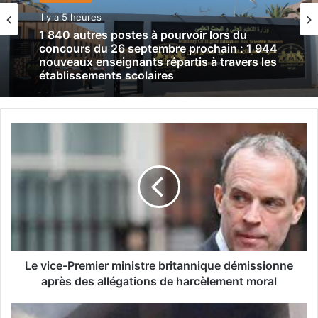
il y a 5 heures
1 840 autres postes à pourvoir lors du
concours du 26 septembre prochain : 1 944
nouveaux enseignants répartis à travers les
établissements scolaires
L
e
v
i
c
e
-
P
r
e
Le vice-Premier ministre britannique démissionne
m
après des allégations de harcèlement moral
i
e
T