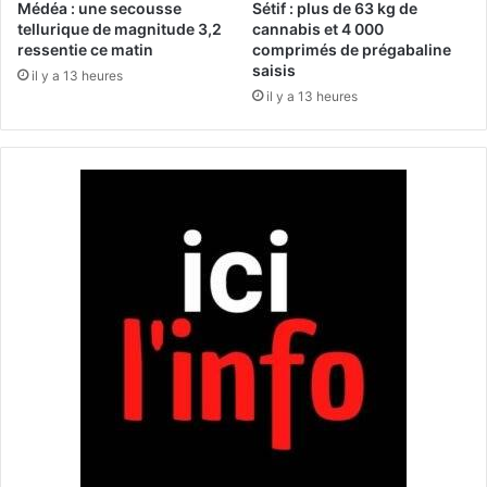
é
m
Médéa : une secousse
Sétif : plus de 63 kg de
m
e
tellurique de magnitude 3,2
cannabis et 4 000
i
ressentie ce matin
comprimés de prégabaline
u
saisis
s
r
il y a 13 heures
s
e
il y a 13 heures
i
n
o
t
n
d
n
a
e
n
a
s
p
u
r
n
è
i
s
n
d
c
e
e
s
n
a
d
l
i
l
e
é
d