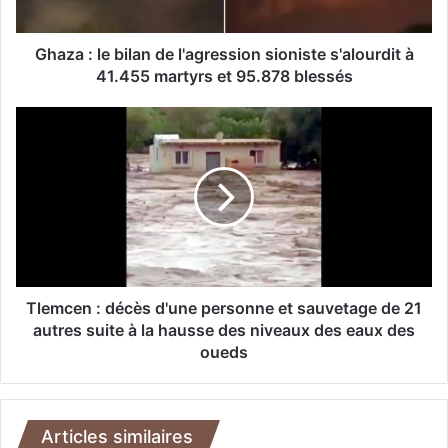
e
b
i
Ghaza : le bilan de l'agression sioniste s'alourdit à
l
41.455 martyrs et 95.878 blessés
a
n
T
d
l
e
e
l
m
'
c
a
e
g
n
r
:
e
d
s
é
Tlemcen : décès d'une personne et sauvetage de 21
s
c
autres suite à la hausse des niveaux des eaux des
i
è
oueds
o
s
n
d
s
'
i
u
Articles similaires