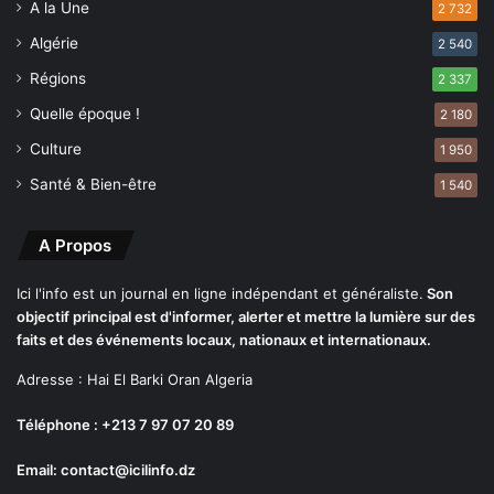
A la Une
2 732
é
s
s
e
Algérie
2 540
d
Régions
2 337
e
s
Quelle époque !
2 180
n
Culture
1 950
i
v
Santé & Bien-être
1 540
e
a
A Propos
u
x
d
Ici l'info est un journal en ligne indépendant et généraliste.
Son
e
objectif principal est d'informer, alerter et mettre la lumière sur des
s
faits et des événements locaux, nationaux et internationaux.
e
Adresse : Hai El Barki Oran Algeria
a
u
Téléphone : +213 7 97 07 20 89
x
d
Email: contact@icilinfo.dz
e