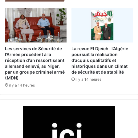
o
n
n
e
i
p
s
e
t
r
e
s
s
o
'
n
Les services de Sécurité de
La revue El Djeïch : l’Algérie
a
n
l’Armée procèdent à la
poursuit la réalisation
l
e
réception d’un ressortissant
d’acquis qualitatifs et
o
allemand enlevé, au Niger,
historiques dans un climat
e
par un groupe criminel armé
de sécurité et de stabilité
u
t
(MDN)
r
s
il y a 14 heures
d
il y a 14 heures
a
i
u
t
v
à
e
4
t
1
a
.
g
4
e
5
d