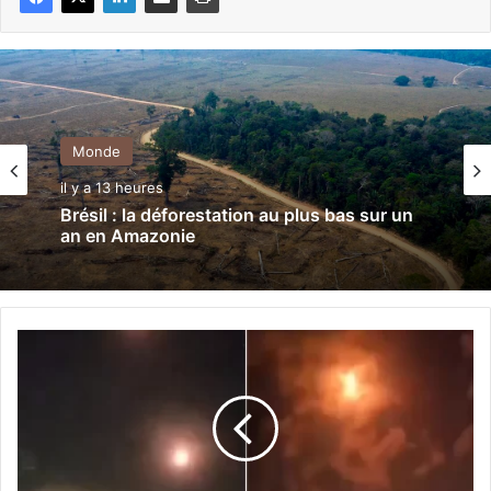
Monde
il y a 13 heures
Brésil : la déforestation au plus bas sur un
an en Amazonie
G
h
a
z
a
:
l