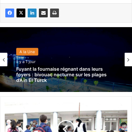
A la Une
il y a 1 jour
Fuyant la fournaise régnant dans leurs
foyers : bivouac nocturne sur les plages
d’Aïn El Turck
R
e
n
t
r