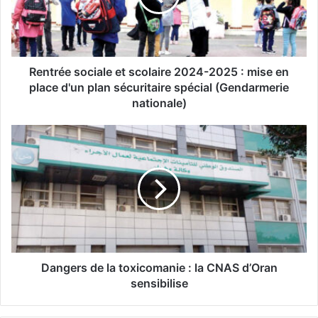
é
e
s
o
c
Rentrée sociale et scolaire 2024-2025 : mise en
i
place d'un plan sécuritaire spécial (Gendarmerie
a
nationale)
l
e
D
e
a
t
n
s
g
c
e
o
r
l
s
a
d
i
e
r
l
Dangers de la toxicomanie : la CNAS d’Oran
e
a
sensibilise
2
t
0
o