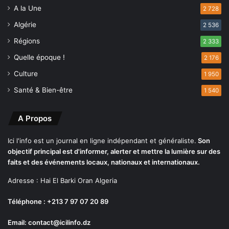
a
A la Une
2 728
l
Algérie
2 536
(
G
Régions
2 333
e
Quelle époque !
2 176
n
d
Culture
1 950
a
Santé & Bien-être
1 540
r
m
e
A Propos
r
i
Ici l'info est un journal en ligne indépendant et généraliste.
Son
e
objectif principal est d'informer, alerter et mettre la lumière sur des
n
faits et des événements locaux, nationaux et internationaux.
a
t
Adresse : Hai El Barki Oran Algeria
i
o
Téléphone : +213 7 97 07 20 89
n
Email: contact@icilinfo.dz
a