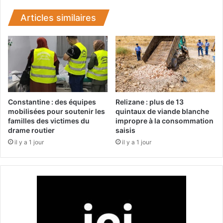
2
x
4
i
Articles similaires
-
c
2
o
0
m
2
a
5
n
:
i
m
e
i
:
Constantine : des équipes
Relizane : plus de 13
s
l
mobilisées pour soutenir les
quintaux de viande blanche
e
familles des victimes du
impropre à la consommation
a
e
drame routier
saisis
C
n
N
il y a 1 jour
il y a 1 jour
p
A
l
S
a
d
c
’
e
O
d
r
'
a