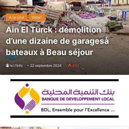
A la Une
Slider
Ain El Türck : démolition
d’une dizaine de garagesà
bateaux à Beau séjour
Ici l'Info
22 septembre 2024
430