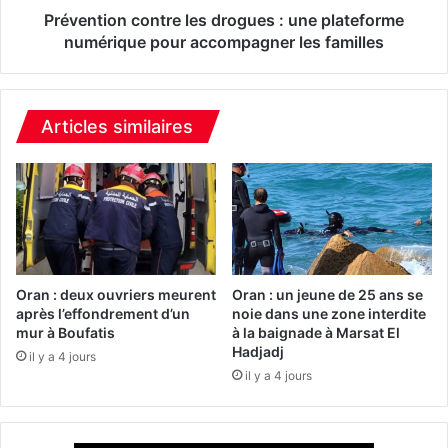
n
n
Prévention contre les drogues : une plateforme
i
c
numérique pour accompagner les familles
e
o
L
n
e
t
s
r
Articles similaires
a
e
s
l
s
e
o
s
c
d
i
r
a
o
t
g
Oran : deux ouvriers meurent
Oran : un jeune de 25 ans se
i
u
après l’effondrement d’un
noie dans une zone interdite
o
mur à Boufatis
à la baignade à Marsat El
e
Hadjadj
n
s
il y a 4 jours
s
:
il y a 4 jours
u
u
n
n
e
e