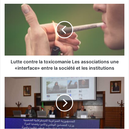
L
u
t
t
e
c
o
n
t
r
Lutte contre la toxicomanie Les associations une
e
«interface» entre la société et les institutions
l
a
P
t
r
o
é
x
v
i
e
c
n
o
t
m
i
a
o