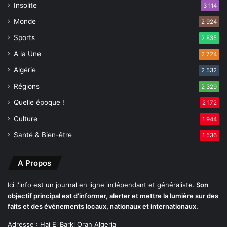
i
u
Insolite
3 114
é
r
Monde
t
2 924
a
é
c
Sports
2 835
e
c
A la Une
t
2 724
o
l
m
Algérie
2 532
e
p
s
Régions
a
2 329
i
g
Quelle époque !
2 172
n
n
s
Culture
e
1 944
t
r
Santé & Bien-être
1 536
i
l
t
e
u
s
A Propos
t
f
i
a
Ici l'info est un journal en ligne indépendant et généraliste.
Son
o
m
objectif principal est d'informer, alerter et mettre la lumière sur des
n
i
faits et des événements locaux, nationaux et internationaux.
s
l
Adresse : Hai El Barki Oran Algeria
l