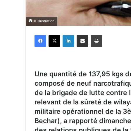
© illustration
Facebook
X
Linkedin
Partager par email
Imprimer
Une quantité de 137,95 kgs de 
composé de neuf narcotrafiq
de la brigade de lutte contre l
relevant de la sûreté de wila
militaire opérationnel de la 
Bechar), a rapporté dimanche
des relations publiques de la