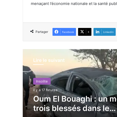
menaçant l’économie nationale et la santé pub
Partager
Facebook
X
Linkedin
Lire le suivant
Insolite
Insolite
il y a 17 heures
il y a 17 heures
Constantine : le minis