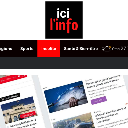
27
égions
Sports
Insolite
Santé & Bien-être
Oran
Amazonie