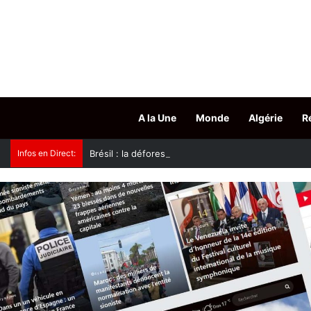
A la Une
Monde
Algérie
R
Infos en Direct:
Brésil : la déforestation au plus bas sur un an en 