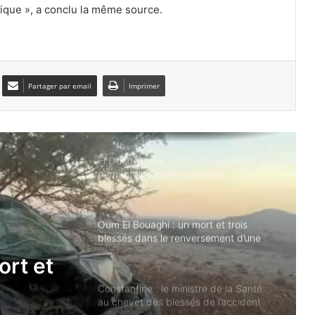
lique », a conclu la même source.
El Meghaïer : un incendie ravage 258
palmiers avant d’être maîtrisé
Partager par email
Imprimer
El Oued : deux gangs de quartier
démantelés après une série
d’agressions
Oum El Bouaghi : un mort et trois
blessés dans le renversement d’une
voiture
Constantine : le ministre de la Santé
au chevet des blessés de l’accident
d’Ibn Ziad
Météo : des pluies orageuses
tre de
attendues dans 11 wilayas