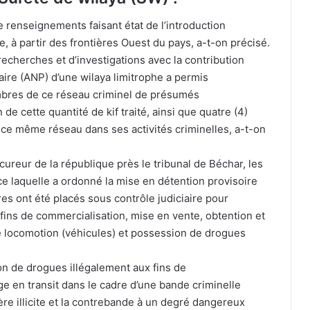
de renseignements faisant état de l’introduction
 à partir des frontières Ouest du pays, a-t-on précisé.
 recherches et d’investigations avec la contribution
ire (ANP) d’une wilaya limitrophe a permis
 membres de ce réseau criminel de présumés
Hassi Messaoud : deux blessés dans
une explosion de gaz en appartement
 de cette quantité de kif traité, ainsi que quatre (4)
ar ce même réseau dans ses activités criminelles, a-t-on
Béchar : plus de 6 kg de kif traité
cureur de la république près le tribunal de Béchar, les
saisis, un trafiquant présumé arrêté
ce laquelle a ordonné la mise en détention provisoire
tres ont été placés sous contrôle judiciaire pour
s fins de commercialisation, mise en vente, obtention et
Relizane : plus de 13 quintaux de
viande blanche impropre à la
de locomotion (véhicules) et possession de drogues
consommation saisis
on de drogues illégalement aux fins de
Chlef : un enfant de 9 ans se noie sur
ge en transit dans le cadre d’une bande criminelle
une plage de Taougrit
re illicite et la contrebande à un degré dangereux