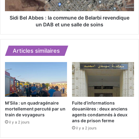
s
A
d
b
e
b
Sidi Bel Abbes : la commune de Belarbi revendique
1
e
un DAB et une salle de soins
3
s
7
:
k
l
g
a
Articles similaires
d
c
e
o
k
m
i
m
f
u
t
n
r
e
a
d
M’Sila : un quadragénaire
Fuite d’informations
i
e
mortellement percuté par un
douanières : deux anciens
t
train de voyageurs
agents condamnés à deux
B
ans de prison ferme
é
e
il y a 2 jours
l
il y a 2 jours
a