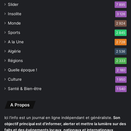
Slider
7 895
e
s
Insolite
3 126
a
Monde
2 924
l
l
Sports
2 845
e
A la Une
2 728
d
e
Algérie
2 536
s
Régions
o
2 333
i
Quelle époque !
2 180
n
Culture
s
1 950
Santé & Bien-être
1 540
A Propos
Ici l'info est un journal en ligne indépendant et généraliste.
Son
objectif principal est d'informer, alerter et mettre la lumière sur des
faits et des événements locaux, nationaux et internationaux.