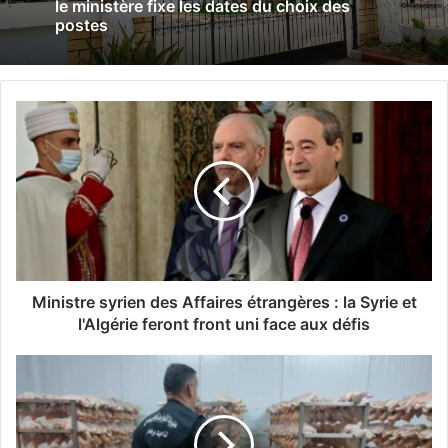
le ministère fixe les dates du choix des
postes
M
i
n
i
s
t
r
e
s
y
Ministre syrien des Affaires étrangères : la Syrie et
r
l'Algérie feront front uni face aux défis
i
e
C
n
o
d
n
e
t
s