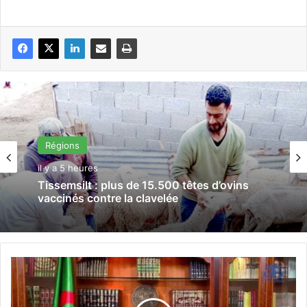
Régions
il y a 5 heures
Tissemsilt : plus de 15.500 têtes d’ovins
vaccinés contre la clavelée
L
e
p