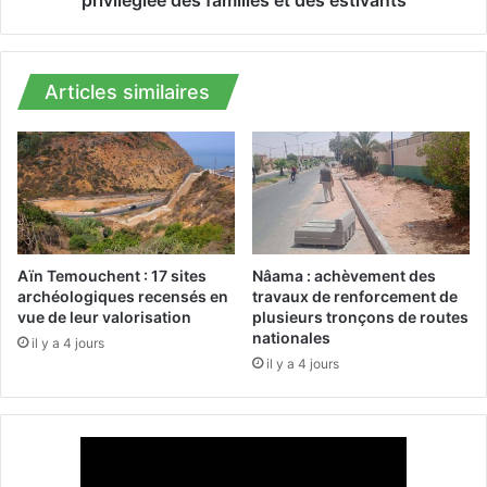
privilégiée des familles et des estivants
a
a
p
u
p
d
e
e
Articles similaires
l
S
l
i
e
d
l
i
e
A
s
b
d
d
i
e
Aïn Temouchent : 17 sites
Nâama : achèvement des
r
l
archéologiques recensés en
travaux de renforcement de
i
k
vue de leur valorisation
plusieurs tronçons de routes
g
nationales
a
il y a 4 jours
e
d
il y a 4 jours
a
e
n
r
t
s
s
u
d
r