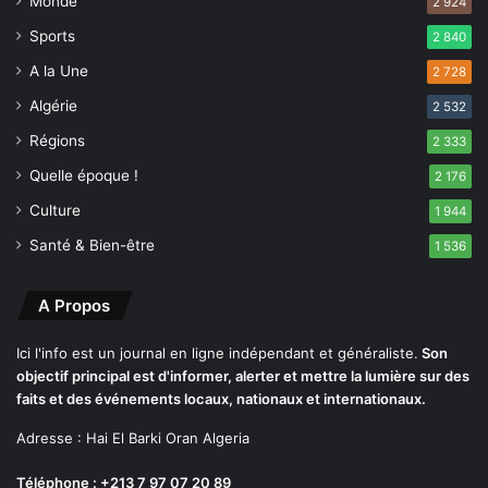
a
Monde
2 924
j
u
a
Sports
2 840
"
d
P
A la Une
j
2 728
a
o
Algérie
2 532
c
,
t
Régions
u
2 333
e
n
Quelle époque !
2 176
p
e
o
d
Culture
1 944
u
e
Santé & Bien-être
1 536
r
s
l
t
'
i
A Propos
a
n
v
a
Ici l'info est un journal en ligne indépendant et généraliste.
Son
e
t
objectif principal est d'informer, alerter et mettre la lumière sur des
n
i
faits et des événements locaux, nationaux et internationaux.
i
o
r
Adresse : Hai El Barki Oran Algeria
n
"
p
Téléphone : +213 7 97 07 20 89
r