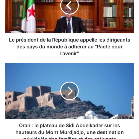
r
é
s
i
d
e
n
Le président de la République appelle les dirigeants
t
des pays du monde à adhérer au "Pacte pour
d
l'avenir"
e
l
O
a
r
R
a
é
n
p
:
u
l
b
e
l
p
i
l
q
a
Oran : le plateau de Sidi Abdelkader sur les
u
t
hauteurs du Mont Murdjadjo, une destination
e
e