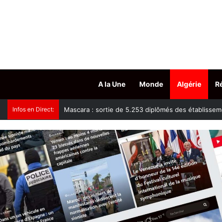
A la Une
Monde
Algérie
R
Infos en Direct:
Tissemsilt : plus de 15.500 têtes d’ovins vaccinés c