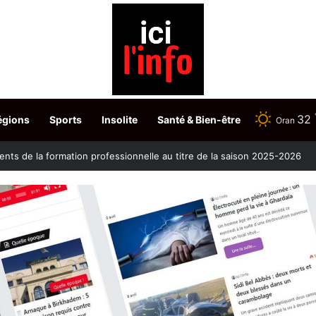
32
égions
Sports
Insolite
Santé & Bien-être
Oran
ontre la clavelée