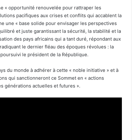
 « opportunité renouvelée pour rattraper les
ions pacifiques aux crises et conflits qui accablent la
e une « base solide pour envisager les perspectives
ilibré et juste garantissant la sécurité, la stabilité et la
isation des pays africains qui a tant duré, répondant aux
adiquant le dernier fléau des époques révolues : la
a poursuivi le président de la République.
ays du monde à adhérer à cette « noble initiative » et à
sions qui sanctionneront ce Sommet en « actions
 générations actuelles et futures ».
Accident de la route de Boumerdès :
l’Algérie reçoit les condoléances de
plusieurs pays frères et amis