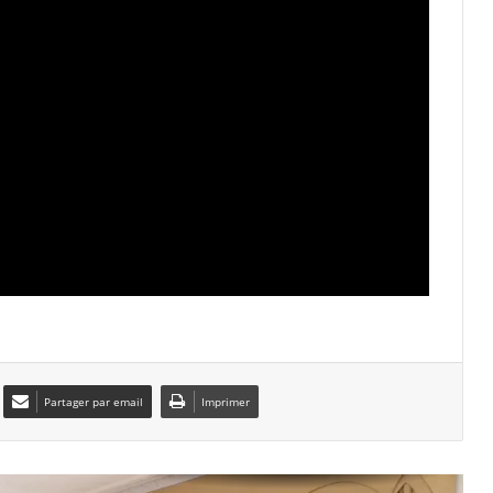
Accident d’autobus à Boumerdès : les
premiers éléments de l’enquête
révèlent que le conducteur décédé
était sous l’emprise de stupéfiants
Accident d’autobus à Boumerdès :
l’ANIRA dénonce des manquements
aux règles du traitement humain des
crises par certaines chaînes
Membre du Conseil de la nation et fils
du chahid symbole Mostefa Ben
Boulaïd : le président de la République
présente ses condoléances suite
au décès d’Abdelhak Ben Boulaïd,
Said Sayoud : les autorités
sécuritaires mènent les enquêtes
nécessaires pour élucider les
circonstances
Partager par email
Imprimer
Le lien sacré entre le peuple et son
Armée, un bouclier protecteur et un
vecteur d’unité et de stabilité pour le
pays