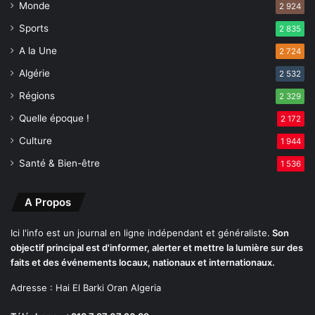
Monde
2 924
2
s
0
é
Sports
2 835
a
t
A la Une
2 724
o
r
û
a
Algérie
2 532
t
n
Régions
à
2 329
g
B
e
Quelle époque !
2 172
e
r
Culture
j
1 944
s
a
Santé & Bien-être
1 536
ï
a
A Propos
Ici l'info est un journal en ligne indépendant et généraliste.
Son
objectif principal est d'informer, alerter et mettre la lumière sur des
faits et des événements locaux, nationaux et internationaux.
Adresse : Hai El Barki Oran Algeria