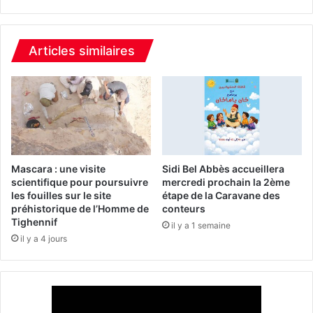
s
O
d
r
e
a
l
n
Articles similaires
a
a
S
t
o
t
u
i
m
r
m
e
a
n
m
t
Mascara : une visite
Sidi Bel Abbès accueillera
:
l
scientifique pour poursuivre
mercredi prochain la 2ème
u
les fouilles sur le site
étape de la Caravane des
e
préhistorique de l’Homme de
conteurs
n
s
Tighennif
C
v
il y a 1 semaine
o
il y a 4 jours
i
l
s
l
i
o
t
q
e
u
u