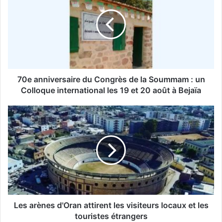
e
a
n
n
i
v
e
r
70e anniversaire du Congrès de la Soummam : un
s
Colloque international les 19 et 20 août à Bejaïa
a
i
L
r
e
e
s
d
a
u
r
C
è
o
n
n
e
g
s
r
d
Les arènes d'Oran attirent les visiteurs locaux et les
è
'
touristes étrangers