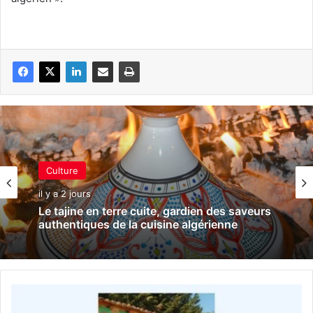
Culture
il y a 2 jours
Le tajine en terre cuite, gardien des saveurs
authentiques de la cuisine algérienne
7
0