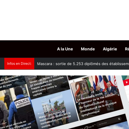
A la Une
Monde
Algérie
R
Infos en Direct:
Mascara : sortie de 5.253 diplômés des établisseme