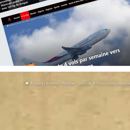
Accueil
/
Insolite
/
Béchar : plus de 81 000 comprimés de