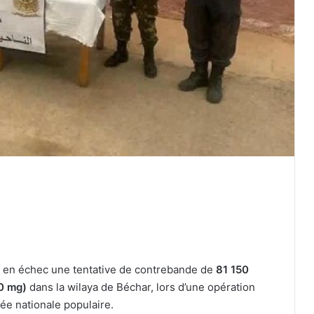
Tiaret : six morts dans une violente
collision entre une voiture et un
s en échec une tentative de contrebande de
81 150
camion
0 mg)
dans la wilaya de Béchar, lors d’une opération
ée nationale populaire.
Constantine : des équipes mobilisées