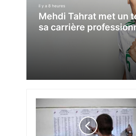
il y a 8 heures
Mehdi Tahrat met un 
sa carrière profession
B
a
c
c
a
l