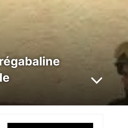
régabaline
de