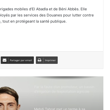
pour soutenir les familles des victimes
du drame routier
brigades mobiles d’El Abadla et de Béni Abbès. Elle
éployés par les services des Douanes pour lutter contre
Béchar : plus de 6 kg de kif traité
e, tout en protégeant la santé publique.
saisis, un trafiquant présumé arrêté
Relizane : plus de 13 quintaux de
viande blanche impropre à la
consommation saisis
Partager par email
Imprimer
Chlef : un enfant de 9 ans se noie sur
une plage de Taougrit
Par la faute d’un promoteur, un bassin
d’irrigation de l’exploitation agricole
Yahiaoui M’hamed à Belgaid pollué par
les eaux usées
Mehdi Tahrat met un terme à sa