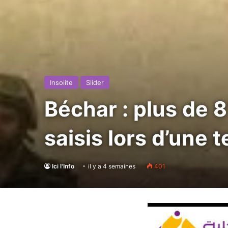
Insolite
Slider
Béchar : plus de 
saisis lors d’une
Ici l'Info
il y a 4 semaines
401