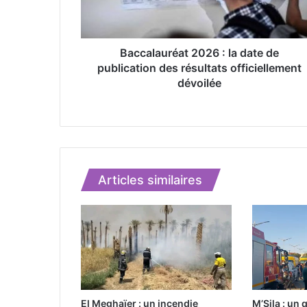
a
u
r
é
Baccalauréat 2026 : la date de
a
publication des résultats officiellement
t
dévoilée
2
0
2
6
:
l
Articles similaires
a
d
a
t
e
d
e
p
u
El Meghaïer : un incendie
M’Sila : un