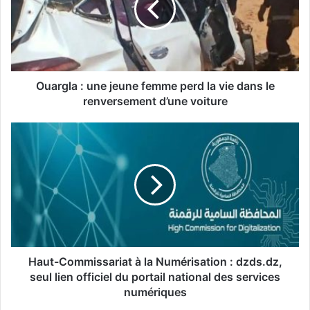
g
l
a
:
u
n
Ouargla : une jeune femme perd la vie dans le
e
renversement d’une voiture
j
e
H
u
a
n
u
e
t
f
-
e
C
m
o
m
m
e
m
p
i
Haut-Commissariat à la Numérisation : dzds.dz,
e
s
seul lien officiel du portail national des services
r
s
numériques
d
a