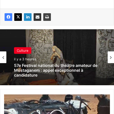
Culture
il y a 3 heures
57e Festival national du théâtre amateur de
Mostaganem : appel exceptionnel à
candidature
O
u
a
r