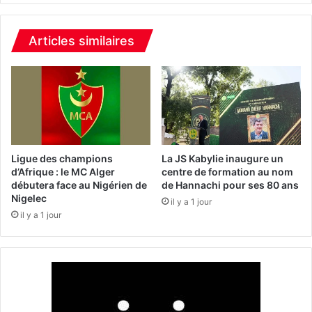
l
r
a
i
v
a
Articles similaires
i
t
e
à
d
l
a
a
n
N
s
u
l
m
e
é
Ligue des champions
La JS Kabylie inaugure un
r
r
d’Afrique : le MC Alger
centre de formation au nom
e
i
débutera face au Nigérien de
de Hannachi pour ses 80 ans
n
Nigelec
s
il y a 1 jour
v
a
il y a 1 jour
e
t
r
i
s
o
e
n
m
:
e
d