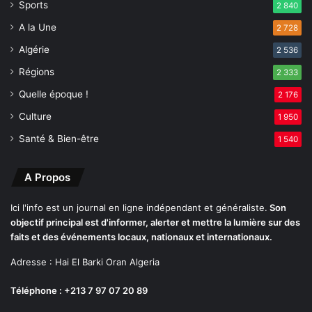
Sports
2 840
l
A la Une
d
2 728
u
Algérie
2 536
p
Régions
o
2 333
r
Quelle époque !
2 176
t
a
Culture
1 950
i
Santé & Bien-être
1 540
l
n
a
A Propos
t
i
Ici l'info est un journal en ligne indépendant et généraliste.
Son
o
objectif principal est d'informer, alerter et mettre la lumière sur des
n
faits et des événements locaux, nationaux et internationaux.
a
Adresse : Hai El Barki Oran Algeria
l
d
Téléphone : +213 7 97 07 20 89
e
s