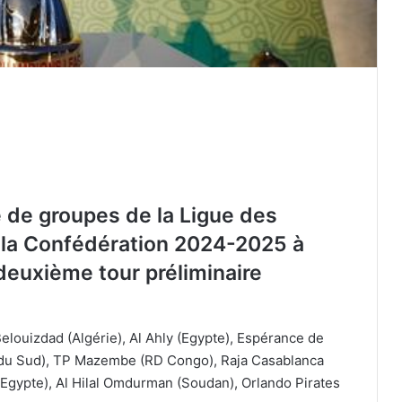
e de groupes de la Ligue des
 la Confédération 2024-2025 à
deuxième tour préliminaire
elouizdad (Algérie), Al Ahly (Egypte), Espérance de
 du Sud), TP Mazembe (RD Congo), Raja Casablanca
Ligue 1 Mobilis : le calendrier officiel
(Egypte), Al Hilal Omdurman (Soudan), Orlando Pirates
de la saison 2026-2027 dévoilé