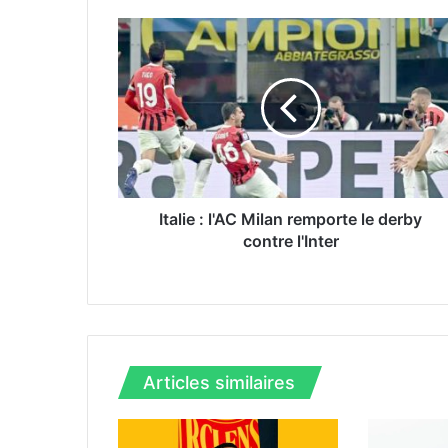
I
t
a
l
i
e
:
l
'
A
Italie : l'AC Milan remporte le derby
C
contre l'Inter
M
i
l
a
n
r
Articles similaires
e
m
p
o