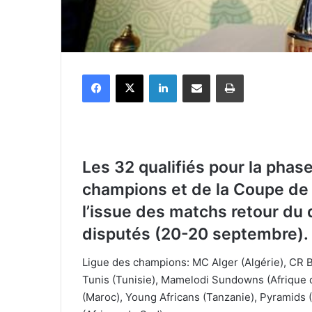
Facebook
X
Linkedin
Partager par email
Imprimer
Les 32 qualifiés pour la phas
champions et de la Coupe de
l’issue des matchs retour du 
disputés (20-20 septembre).
Ligue des champions: MC Alger (Algérie), CR B
Tunis (Tunisie), Mamelodi Sundowns (Afrique
(Maroc), Young Africans (Tanzanie), Pyramids 