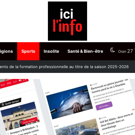
27
égions
Sports
Insolite
Santé & Bien-être
Oran
ontre la clavelée