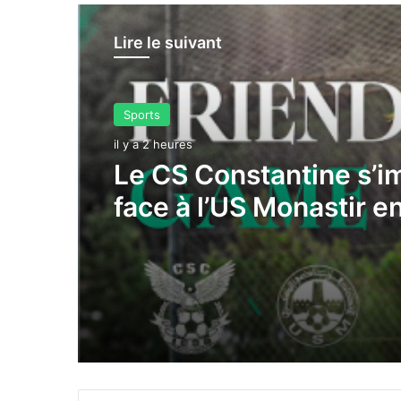
Lire le suivant
Slider
Sports
il y a 2 heures
il y a 2 heures
Coupe de la Confédéra
l’USMA et le CRB fixés
Le CS Constantine s’
leurs adversaires pote
face à l’US Monastir e
match amical