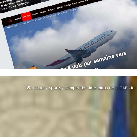
Accueil
/
Sports
/
Compétition interclubs de la CAF : le