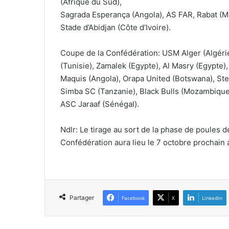
(Afrique du Sud),
Sagrada Esperança (Angola), AS FAR, Rabat (M
Stade d’Abidjan (Côte d’Ivoire).
Coupe de la Confédération: USM Alger (Algérie
(Tunisie), Zamalek (Egypte), Al Masry (Egypte
Maquis (Angola), Orapa United (Botswana), Ste
Simba SC (Tanzanie), Black Bulls (Mozambique)
ASC Jaraaf (Sénégal).
Ndlr: Le tirage au sort de la phase de poules 
Confédération aura lieu le 7 octobre prochain 
Partager
Facebook
X
Linkedin