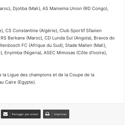
aroc), Djoliba (Mali), AS Maniema Union (RD Congo),
La FAF officialise le départ de Vladimir
Petković
), CS Constantine (Algérie), Club Sportif Sfaxien
), RS Berkane (Maroc), CD Lunda Sul (Angola), Bravos do
Petković bientôt sur le banc de
llenbosch FC (Afrique du Sud), Stade Malien (Mali),
l’Arabie saoudite ?
, Enyimba (Nigeria), ASEC Mimosas (Côte d’Ivoire),
Les Vertes dominent le Kenya et filent
en quarts de finale
de la Ligue des champions et de la Coupe de la
au Caire (Egypte).
Zineddine Belaïd s’engage
officiellement avec Al-Taawoun
Partager par email
Imprimer
Mehdi Tahrat met un terme à sa
carrière professionnelle