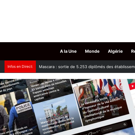
A la Une
Monde
Algérie
R
Infos en Direct:
Tissemsilt : plus de 15.500 têtes d’ovins vaccinés c