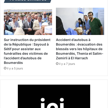
l
n
e
m
p
i
r
l
é
l
s
i
i
o
d
n
Sur instruction du président
Accident d’autobus à
e
d
de la République : Sayoud à
Boumerdès : évacuation des
n
Sétif pour assister aux
blessés vers les hôpitaux de
’
funérailles des victimes de
Boumerdès, Thenia et Salim-
t
u
l’accident d’autobus de
Zemirli à El Harrach
T
n
Boumerdès
e
il y a 7 jours
i
il y a 5 jours
b
t
b
é
o
s
u
d
n
e
e
p
a
r
p
o