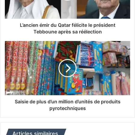
e
n
é
m
L’ancien émir du Qatar félicite le président
i
Tebboune après sa réélection
r
d
S
u
a
Q
i
a
s
t
i
a
e
r
d
f
e
é
p
l
l
Saisie de plus d’un million d’unités de produits
i
u
pyrotechniques
c
s
i
d
t
’
e
u
Articles similaires