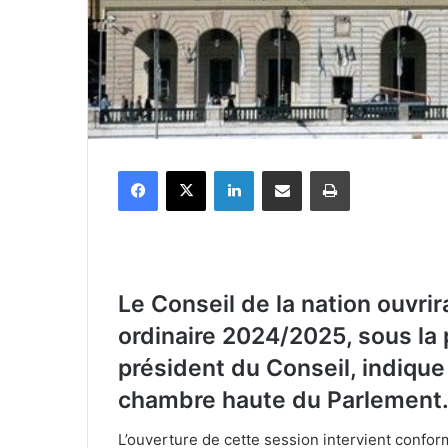
Facebook
X
Linkedin
Partager par email
Imprimer
Le Conseil de la nation ouvrir
ordinaire 2024/2025, sous la 
président du Conseil, indiqu
chambre haute du Parlement
L’ouverture de cette session intervient conform