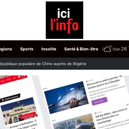
26
égions
Sports
Insolite
Santé & Bien-être
Oran
stère fixe les dates du choix des postes