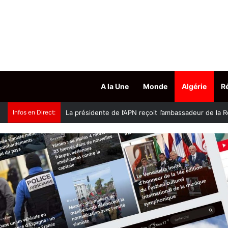
A la Une
Monde
Algérie
R
Infos en Direct:
Accès aux grades hospitalo-universitaires : le mini