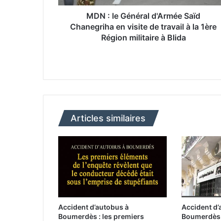
n
é
MDN : le Général d'Armée Saïd
r
Chanegriha en visite de travail à la 1ère
a
Région militaire à Blida
l
d
'
A
r
m
é
Articles similaires
e
S
a
ï
d
C
h
a
n
Accident d’autobus à
Accident d’
e
Boumerdès : les premiers
Boumerdès 