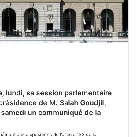
Mme Aslaoui reçoit le président par
a, lundi, sa session parlementaire
intérim de la HATPLC
présidence de M. Salah Goudjil,
e samedi un communiqué de la
Sous la présidence de l’Algérie, le CPS
.
de l’UA tient une séance plénière sur
l’éducation en situation de conflit armé
ément aux dispositions de l’article 138 de la