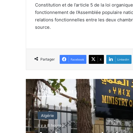
Constitution et de l’article 5 de la loi organiqu
fonctionnement de l’Assemblée populaire nation
relations fonctionnelles entre les deux cham
source.
Partager
Facebook
X
Linkedin
Lire le suivant
Algérie
il y a 8 heures
Algérie