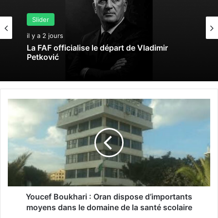
Slider
il y a 2 jours
La FAF officialise le départ de Vladimir
Petković
Y
o
u
c
e
f
B
o
u
k
Youcef Boukhari : Oran dispose d’importants
h
moyens dans le domaine de la santé scolaire
a