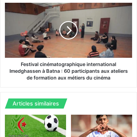
r
F
i
e
:
s
O
t
r
i
a
v
n
a
d
l
i
c
s
i
Festival cinématographique international
p
n
Imedghassen à Batna : 60 participants aux ateliers
o
é
de formation aux métiers du cinéma
s
m
e
a
d
t
’
o
Articles similaires
i
g
m
r
p
a
o
p
r
h