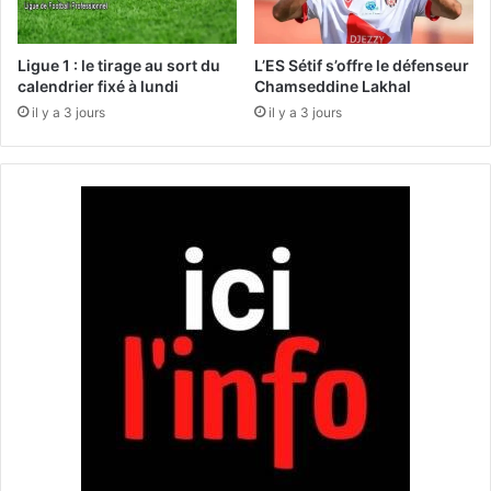
t
i
a
q
n
u
Ligue 1 : le tirage au sort du
L’ES Sétif s’offre le défenseur
t
e
calendrier fixé à lundi
Chamseddine Lakhal
s
i
il y a 3 jours
il y a 3 jours
m
n
o
t
y
e
e
r
n
n
s
a
d
t
a
i
n
o
s
n
l
a
e
l
d
I
o
m
m
e
a
d