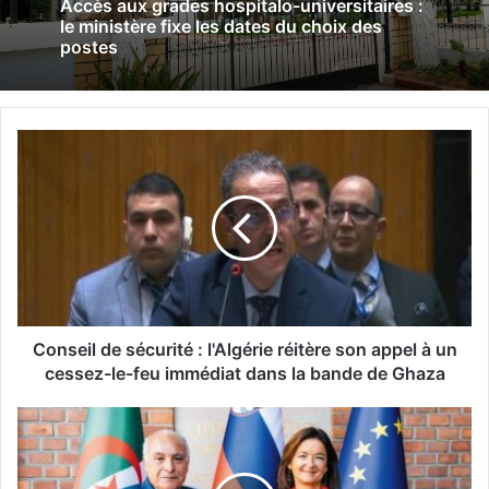
Accès aux grades hospitalo-universitaires :
le ministère fixe les dates du choix des
postes
C
o
n
s
e
i
l
d
e
s
Conseil de sécurité : l'Algérie réitère son appel à un
é
cessez-le-feu immédiat dans la bande de Ghaza
c
u
A
r
l
i
g
t
é