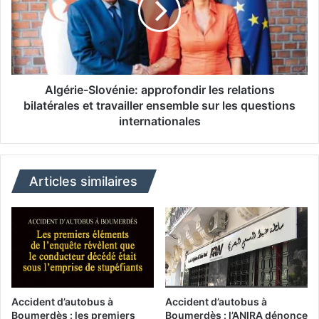
é
r
:
i
l
e
'
-
A
S
l
l
Algérie-Slovénie: approfondir les relations
g
o
bilatérales et travailler ensemble sur les questions
é
v
internationales
r
é
i
n
e
i
r
e
Articles similaires
é
:
i
a
t
p
è
p
r
r
e
o
s
f
o
o
Accident d’autobus à
Accident d’autobus à
n
n
Boumerdès : les premiers
Boumerdès : l’ANIRA dénonce