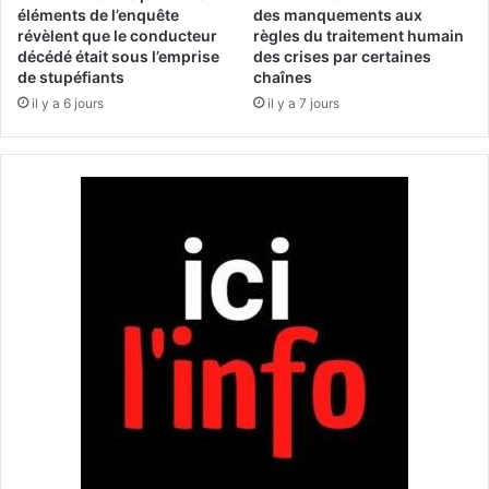
a
d
éléments de l’enquête
des manquements aux
p
révèlent que le conducteur
règles du traitement humain
i
décédé était sous l’emprise
des crises par certaines
p
r
de stupéfiants
chaînes
e
l
l
il y a 6 jours
il y a 7 jours
e
à
s
u
r
n
e
c
l
e
a
s
t
s
i
e
o
z
n
-
s
l
b
e
i
-
l
f
a
e
t
u
é