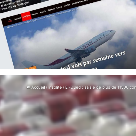
Accueil
/
Insolite
/
El-Oued : saisie de plus de 11500 c