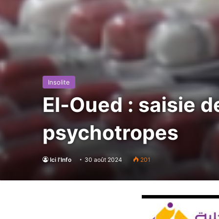
Insolite
El-Oued : saisie 
psychotropes
Ici l'Info
30 août 2024
201