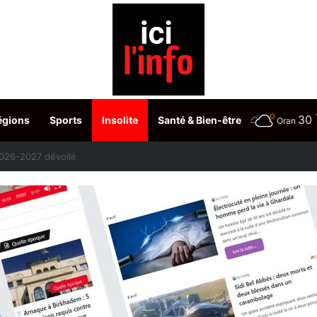
30
égions
Sports
Insolite
Santé & Bien-être
Oran
etour