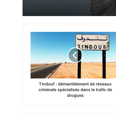
d’aquaculture
un camion
T
i
n
d
o
u
f
:
d
é
Tindouf : démantèlement de réseaux
m
criminels spécialisés dans le trafic de
a
drogues
n
t
è