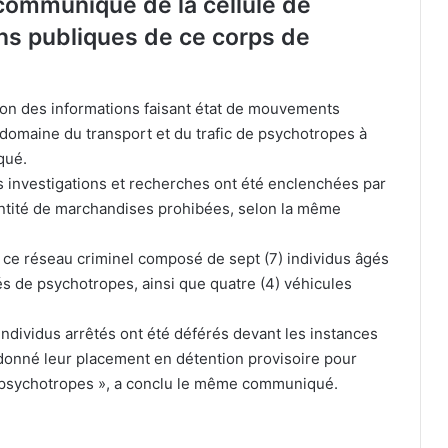
 communiqué de la cellule de
ns publiques de ce corps de
Alerte météo : de fortes pluies
orageuses attendues dès 15h dans
plusieurs wilayas
tion des informations faisant état de mouvements
 domaine du transport et du trafic de psychotropes à
Jijel : un enfant de 9 ans se noie sur
qué.
une plage interdite à la baignade
es investigations et recherches ont été enclenchées par
antité de marchandises prohibées, selon la même
Batna : deux blessés dans le
 ce réseau criminel composé de sept (7) individus âgés
dérapage d’un bus de voyageurs
és de psychotropes, ainsi que quatre (4) véhicules
Wilaya d’Alger : perturbation de
individus arrêtés ont été déférés devant les instances
l’alimentation en eau dans plusieurs
rdonné leur placement en détention provisoire pour
communes jusqu’à mercredi
 de psychotropes », a conclu le même communiqué.
Laghouat : saisie de 7 400 comprimés
psychotropes et arrestation de cinq