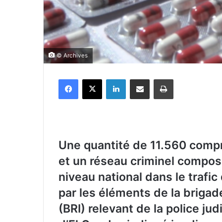
© Archives
Facebook
X
Linkedin
Partager par email
Imprimer
Une quantité de 11.560 compr
et un réseau criminel composé
niveau national dans le trafi
par les éléments de la brigad
(BRI) relevant de la police jud