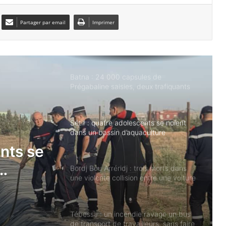
suspects
Partager par email
Imprimer
Batna : 24 000 capsules de
Prégabaline saisies, deux trafiquants
arrêtés
Sétif : quatre adolescents se noient
dans un bassin d’aquaculture
Bordj Bou Arréridj : trois morts dans
une violente collision entre une voiture
et un camion
Tébessa : un incendie ravage un bus
is
de transport de travailleurs, sans faire
ents se
de victimes
te
ture et
Tébessa : deux trafiquants arrêtés,