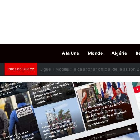
A la Une
Monde
Algérie
R
Infos en Direct:
Oued Smar : le cinéma en plein air fait son grand r