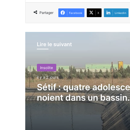
Partager
Facebook
X
Linkedin
Lire le suivant
Insolite
Insolite
il y a 2 jours
il y a 2 jours
Bordj Bou Arréridj : tro
Sétif : quatre adolesc
morts dans une violen
noient dans un bassin
collision entre une voi