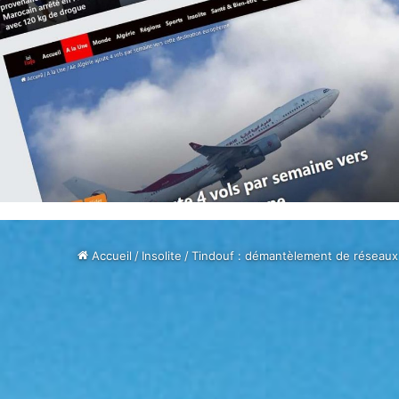
Accueil
/
Insolite
/
Tindouf : démantèlement de réseaux c