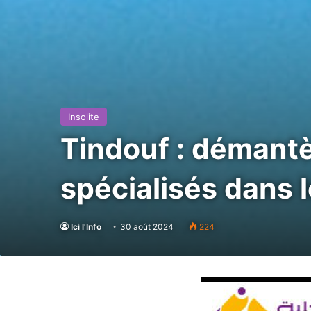
Insolite
Tindouf : démant
spécialisés dans l
Ici l'Info
30 août 2024
224