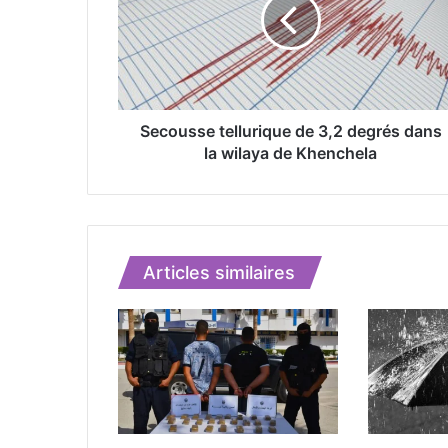
o
u
s
s
e
t
e
Secousse tellurique de 3,2 degrés dans
l
la wilaya de Khenchela
l
u
r
i
q
Articles similaires
u
e
d
e
3
,
2
d
e