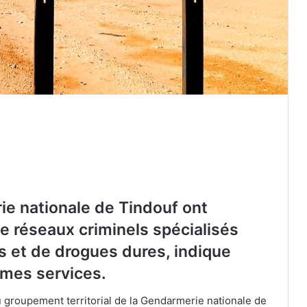
ie nationale de Tindouf ont
 réseaux criminels spécialisés
s et de drogues dures, indique
mes services.
Fuite d’informations douanières : deux
anciens agents condamnés à deux
 groupement territorial de la Gendarmerie nationale de
ans de prison ferme