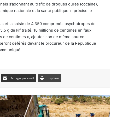
nels s’adonnant au trafic de drogues dures (cocaïne),
mique nationale et la santé publique », précise le
Batna : 24 000 capsules de
Prégabaline saisies, deux trafiquants
vidus et la saisie de 4.350 comprimés psychotropes de
arrêtés
5 g de kif traité, 18 millions de centimes en faux
ns de centimes », ajoute-t-on de même source.
Sétif : quatre adolescents se noient
dans un bassin d’aquaculture
 seront déférés devant le procureur de la République
 communiqué.
Bordj Bou Arréridj : trois morts dans
une violente collision entre une voiture
et un camion
Partager par email
Imprimer
Tébessa : un incendie ravage un bus
de transport de travailleurs, sans faire
de victimes
Béchar : plus de 6 kg de kif traité
saisis, un trafiquant présumé arrêté