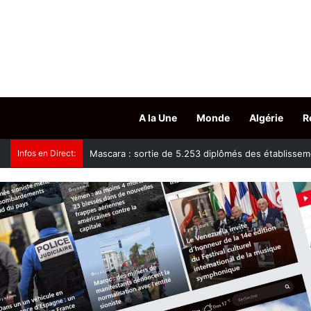
A la Une
Monde
Algérie
R
Infos en Direct:
Mascara : sortie de 5.253 diplômés des établisseme