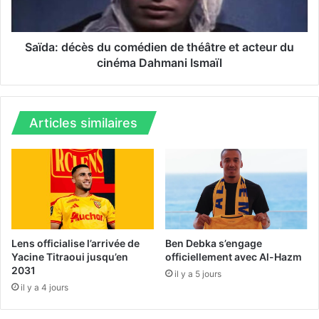
d
r
é
i
c
c
è
Saïda: décès du comédien de théâtre et acteur du
a
s
cinéma Dahmani Ismaïl
i
d
n
u
e
c
:
o
Articles similaires
l
m
e
é
C
d
R
i
B
e
e
n
t
d
l
e
Lens officialise l’arrivée de
Ben Debka s’engage
a
t
Yacine Titraoui jusqu’en
officiellement avec Al-Hazm
J
2031
h
il y a 5 jours
S
é
il y a 4 jours
K
â
j
t