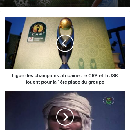
L
i
g
u
e
d
e
s
c
h
Ligue des champions africaine : le CRB et la JSK
a
jouent pour la 1ère place du groupe
m
p
S
i
a
o
ï
n
d
s
a
a
:
f