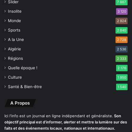
Slider
u
7 887
m
g
a
Insolite
3 120
r
n
o
Monde
i
2 924
u
I
Sports
2 840
p
s
e
A la Une
m
2 728
a
Algérie
2 536
ï
l
Régions
2 333
Quelle époque !
2 176
Culture
1 950
Santé & Bien-être
1 540
A Propos
Ici l'info est un journal en ligne indépendant et généraliste.
Son
objectif principal est d'informer, alerter et mettre la lumière sur des
faits et des événements locaux, nationaux et internationaux.