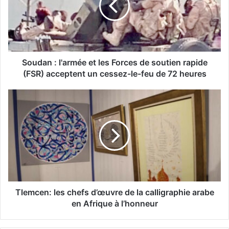
a
n
:
l
'
a
Soudan : l'armée et les Forces de soutien rapide
r
(FSR) acceptent un cessez-le-feu de 72 heures
m
é
T
e
l
e
e
t
m
l
c
e
e
s
n
F
:
o
l
r
e
Tlemcen: les chefs d’œuvre de la calligraphie arabe
c
s
en Afrique à l’honneur
e
c
s
h