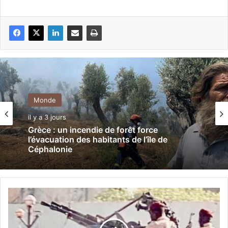
Monde
il y a 3 jours
Grèce : un incendie de forêt force
l’évacuation des habitants de l’île de
Céphalonie
S
o
u
d