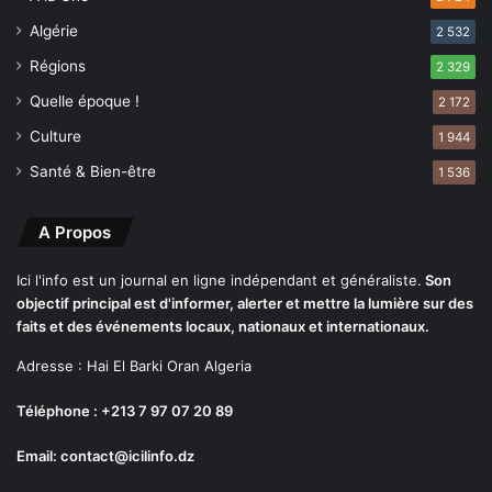
u
h
Algérie
2 532
d
o
e
n
Régions
2 329
7
n
Quelle époque !
2 172
2
e
h
u
Culture
1 944
e
r
Santé & Bien-être
1 536
u
r
e
A Propos
s
Ici l'info est un journal en ligne indépendant et généraliste.
Son
objectif principal est d'informer, alerter et mettre la lumière sur des
faits et des événements locaux, nationaux et internationaux.
Adresse : Hai El Barki Oran Algeria
Téléphone : +213 7 97 07 20 89
Email: contact@icilinfo.dz