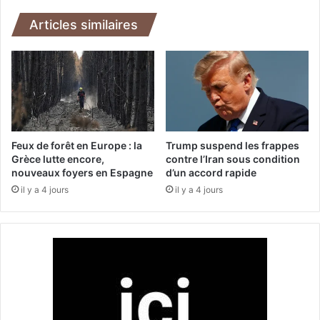
d
e
e
f
Articles similaires
s
s
o
d
u
’
t
œ
i
u
e
v
n
r
r
e
Feux de forêt en Europe : la
Trump suspend les frappes
a
d
Grèce lutte encore,
contre l’Iran sous condition
p
nouveaux foyers en Espagne
d’un accord rapide
e
i
l
il y a 4 jours
il y a 4 jours
d
a
e
c
(
a
F
l
S
l
R
i
)
g
a
r