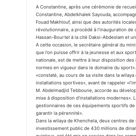
A Constantine, après une cérémonie de recueil
Constantine, Abdelkhalek Sayouda, accompagné
Fouad Makhlouf, ainsi que des autorités locales c
révolutionnaire, a procédé à l’inauguration de 
Hassan-Bourtel à la cité Daksi-Abdeslam et un
A cette occasion, le secrétaire général du min
que l’on puisse offrir à la jeunesse et aux spo
nationale, est de mettre à leur disposition de
normes en vigueur dans le domaine du sport». 
«constaté, au cours de sa visite dans la wilay
installations sportives», avant de rappeler «l’
M. Abdelmadjid Tebboune, accorde au développ
mise à disposition d’installations modernes».
gestionnaires de ces équipements sportifs de ve
garantir la pérennité».
Dans la wilaya de Khenchela, deux centres de 
investissement public de 430 millions de dina
quintaux, ont été mis en service dans les com