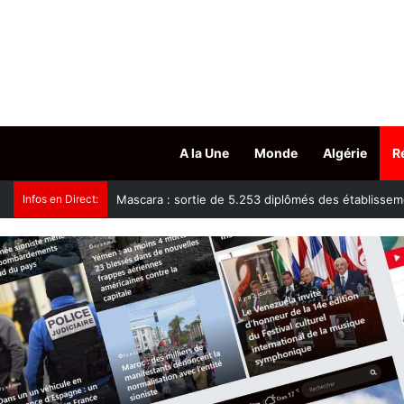
A la Une
Monde
Algérie
R
Infos en Direct:
Tissemsilt : plus de 15.500 têtes d’ovins vaccinés c