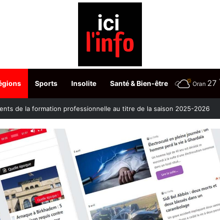
27
égions
Sports
Insolite
Santé & Bien-être
Oran
ontre la clavelée