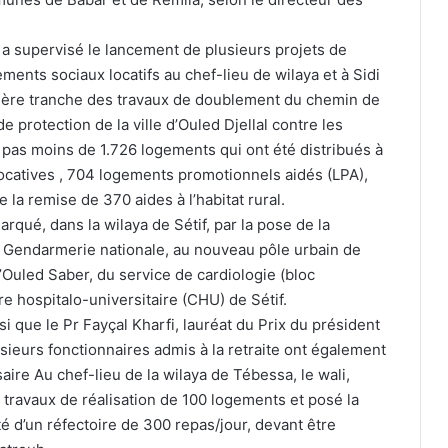
 a supervisé le lancement de plusieurs projets de
nts sociaux locatifs au chef-lieu de wilaya et à Sidi
a 1ère tranche des travaux de doublement du chemin de
e protection de la ville d’Ouled Djellal contre les
t pas moins de 1.726 logements qui ont été distribués à
 locatives , 704 logements promotionnels aidés (LPA),
la remise de 370 aides à l’habitat rural.
qué, dans la wilaya de Sétif, par la pose de la
Mehdi Tahrat met un terme à sa
la Gendarmerie nationale, au nouveau pôle urbain de
carrière professionnelle
Ouled Saber, du service de cardiologie (bloc
re hospitalo-universitaire (CHU) de Sétif.
i que le Pr Fayçal Kharfi, lauréat du Prix du président
Coupe de la Confédération : l’USMA et
sieurs fonctionnaires admis à la retraite ont également
le CRB fixés sur leurs adversaires
potentiels
aire Au chef-lieu de la wilaya de Tébessa, le wali,
ravaux de réalisation de 100 logements et posé la
Ligue des champions d’Afrique : le MC
é d’un réfectoire de 300 repas/jour, devant être
Alger débutera face au Nigérien de