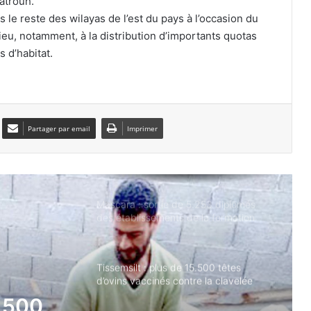
atrouh.
Nigelec
s le reste des wilayas de l’est du pays à l’occasion du
eu, notamment, à la distribution d’importants quotas
La JS Kabylie inaugure un centre de
 d’habitat.
formation au nom de Hannachi pour
ses 80 ans
Tiaret : six morts dans une violente
collision entre une voiture et un
Partager par email
Imprimer
camion
Mascara : sortie de 5.253 diplômés
des établissements de la formation
professionnelle au titre de la saison
2025-2026
Tissemsilt : plus de 15.500 têtes
d’ovins vaccinés contre la clavelée
Sidi Bel Abbès : 600 bacs à ordures
pour améliorer la propreté dans les