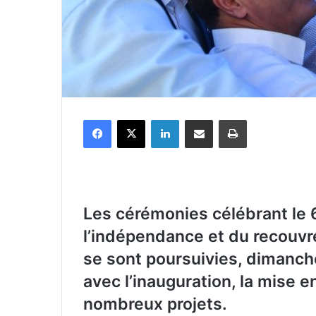
Facebook
X
Linkedin
Partager par email
Imprimer
Les cérémonies célébrant le 
l’indépendance et du recouvr
se sont poursuivies, dimanche
avec l’inauguration, la mise e
nombreux projets.