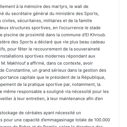
lement à la mémoire des martyrs, le wali de
 du secrétaire général du ministère des Sports,
iviles, sécuritaires, militaires et de la famille
deux structures sportives, en l’occurrence le stade
e piscine de proximité dans la commune d’El Khroub.
istère des Sports a déclaré que «le plus beau cadeau
rtifs, pour fêter le recouvrement de la souveraineté
s installations sportives modernes répondant aux
M. Makhlouf a affirmé, dans ce contexte, avoir
a de Constantine, un grand sérieux dans la gestion des
importance capitale que le président de la République,
ement de la pratique sportive par, notamment, la
 Le même responsable a souligné «la nécessité pour les
iller à leur entretien, à leur maintenance afin d’en
stockage de céréales ayant nécessité un
rs pour une capacité d’emmagasinage totale de 100.000
munes de Babar et de Remila, selon le directeur des