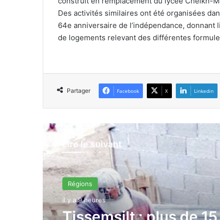
construit en remplacement du lycée Cheikh-M
Des activités similaires ont été organisées dan
64e anniversaire de l’indépendance, donnant li
de logements relevant des différentes formules
Partager
Facebook
X
Linkedin
Lire le suivant
Régions
Régions
il y a 9 heures
il y a 9 heures