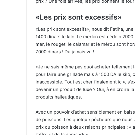
prix ? Une fois arrivés, les prix donnent le tour
«Les prix sont excessifs»
«Les prix sont excessifs», nous dit Fatiha, une 
1400 dinars le kilo. Le merlan est cédé à 2900 d
mer, le rouget, le calamar et le mérou sont ho
7000 dinars ! Du jamais vu !
«Je ne sais même pas quoi acheter tellement le
pour faire une grillade mais à 1500 DA le kilo, 
inaccessible. Tout est cher finalement ici», s’
devenir un produit de luxe ? Oui, à en croire l
produits halieutiques.
Avec un pouvoir d’achat sensiblement en bais
de poissons. Les quelque pêcheurs que nous a
prix du poisson à deux raisons principales : «la
l’offre et de la demande».