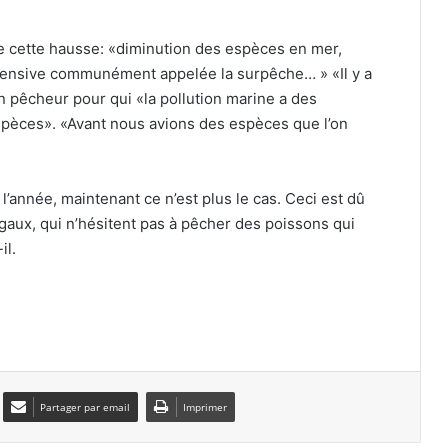
e cette hausse: «diminution des espèces en mer,
El Oued : deux gangs de quartier
ntensive communément appelée la surpêche… » «Il y a
démantelés après une série
 pêcheur pour qui «la pollution marine a des
d’agressions
pèces». «Avant nous avions des espèces que l’on
Constantine : le ministre de la Santé
au chevet des blessés de l’accident
l’année, maintenant ce n’est plus le cas. Ceci est dû
d’Ibn Ziad
égaux, qui n’hésitent pas à pêcher des poissons qui
il.
Hadj 1448H/2027 : tirage au sort
aujourd’hui pour arrêter les listes
définitives
Mascara : sortie de 5.253 diplômés
des établissements de la formation
professionnelle au titre de la saison
2025-2026
Partager par email
Imprimer
CAN-2026 : Benstiti appelle les Vertes