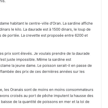
nis.
dame habitant le centre-ville d’Oran. La sardine affiche
inars le kilo. La daurade est à 1500 dinars, le loup de
rs de portée. La crevette est proposée entre 6200 et
s prix sont élevés. Je voulais prendre de la daurade
c’est juste impossible. Même la sardine est
exclame la jeune dame. Le poisson serait-il en passe de
a flambée des prix de ces dernières années sur les
se, les Oranais sont de moins en moins consommateurs
vons croisés au port de pêche imputent la hausse des
 baisse de la quantité de poissons en mer et la loi de
Tizi Ouzou : un incendie ravage un
commerce, sans faire de victime