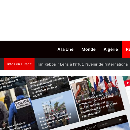
A la Une
Monde
Algérie
R
Infos en Direct:
JS Kabylie : les Canaris quittent Aïn Draham pour 