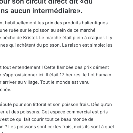
ur son circuit direct dit «du
s aucun intermédiaire».
t habituellement les prix des produits halieutiques
it une ruée sur le poisson au sein de ce marché
che de Kristel. Le marché était plein à craquer. Il y
nes qui achètent du poisson. La raison est simple: les
sent tout entendement ! Cette flambée des prix dément
r s’approvisionner ici. Il était 17 heures, le flot humain
ur arriver au village. Tout le monde est venu
rché».
t réputé pour son littoral et son poisson frais. Dès qu’on
mer et des poissons. Cet espace commercial est pris
’est ce qui fait courir tout ce beau monde de
 Les poissons sont certes frais, mais ils sont à quel