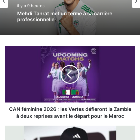
il y a 9 heures
Mehdi Tahrat met un terme à sa carrière
professionnelle
C
A
N
f
é
m
i
n
i
n
CAN féminine 2026 : les Vertes défieront la Zambie
e
à deux reprises avant le départ pour le Maroc
2
0
A
2
ï