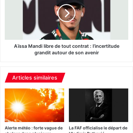
6
s
:
s
l
a
e
M
s
a
V
n
e
d
r
i
Aïssa Mandi libre de tout contrat : l’incertitude
t
l
grandit autour de son avenir
e
i
s
b
d
r
é
e
Articles similaires
f
d
i
e
e
t
r
o
o
u
n
t
t
c
l
o
Alerte météo : forte vague de
La FAF officialise le départ de
a
n