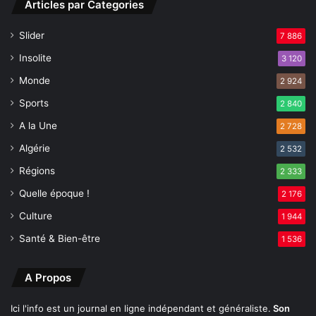
Articles par Categories
f
o
a
u
Slider
7 886
s
r
t
R
Insolite
3 120
e
i
Monde
2 924
s
h
s
e
Sports
2 840
e
m
A la Une
l
2 728
L
o
e
Algérie
2 532
n
k
Régions
v
2 333
m
o
i
Quelle époque !
2 176
t
t
r
Culture
1 944
i
e
Santé & Bien-être
1 536
s
e
x
A Propos
e
?
Ici l'info est un journal en ligne indépendant et généraliste.
Son