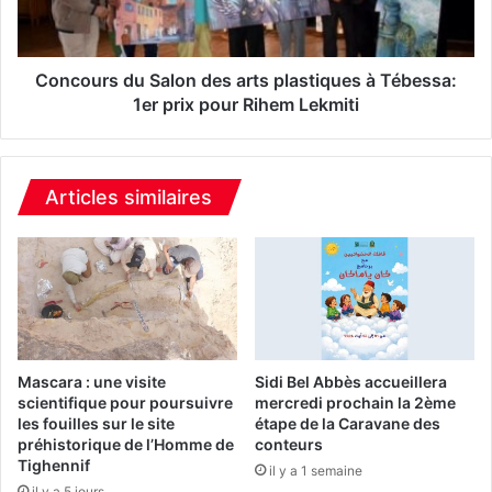
C
r
a
s
f
d
é
u
Concours du Salon des arts plastiques à Tébessa:
e
S
1er prix pour Rihem Lekmiti
t
a
r
l
i
o
s
n
Articles similaires
q
d
u
e
e
s
d
a
e
r
d
t
é
s
m
p
Mascara : une visite
Sidi Bel Abbès accueillera
e
l
scientifique pour poursuivre
mercredi prochain la 2ème
n
les fouilles sur le site
étape de la Caravane des
a
c
préhistorique de l’Homme de
conteurs
s
Tighennif
e
t
il y a 1 semaine
:
il y a 5 jours