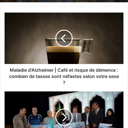
M
a
l
a
d
i
e
d
'
A
Maladie d'Alzheimer | Café et risque de démence :
l
combien de tasses sont néfastes selon votre sexe
z
?
h
e
C
i
o
m
n
e
c
r
o
|
u