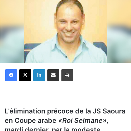
Facebook
X
Linkedin
Partager par email
Imprimer
L
’élimination précoce de la JS Saoura
en Coupe arabe
«Roi Selmane»,
mardi dernier, par la modeste