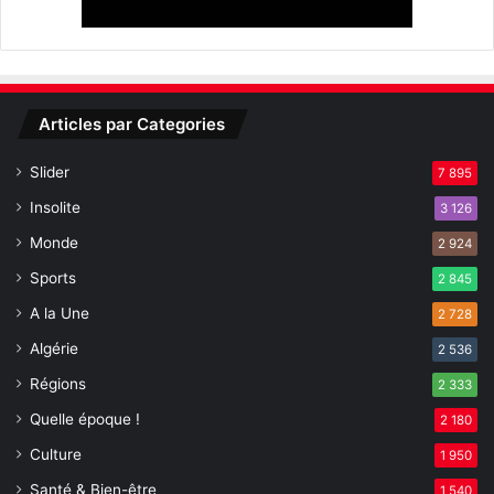
Articles par Categories
Slider
7 895
Insolite
3 126
Monde
2 924
Sports
2 845
A la Une
2 728
Algérie
2 536
Régions
2 333
Quelle époque !
2 180
Culture
1 950
Santé & Bien-être
1 540