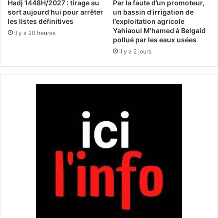
e
Hadj 1448H/2027 : tirage au
Par la faute d’un promoteur,
s
sort aujourd’hui pour arrêter
un bassin d’irrigation de
s
les listes définitives
l’exploitation agricole
Yahiaoui M’hamed à Belgaid
a
il y a 20 heures
pollué par les eaux usées
l
e
il y a 2 jours
m
e
n
t
d
e
l
'
e
a
u