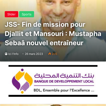
Slider
Sports
JSS- Fin de mission pour
Djallit et Mansouri : Mustapha
Sebaâ nouvel entraîneur
Ici l'Info
26 mars 2023
205