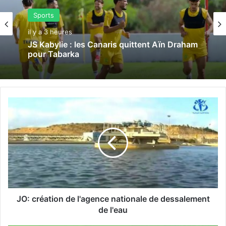
Sports
il y a 3 heures
JS Kabylie : les Canaris quittent Aïn Draham
pour Tabarka
J
O
:
c
r
é
a
t
i
o
JO: création de l'agence nationale de dessalement
n
de l'eau
d