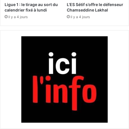
e
s
Ligue 1 : le tirage au sort du
L’ES Sétif s’offre le défenseur
a
é
calendrier fixé à lundi
Chamseddine Lakhal
u
o
il y a 4 jours
il y a 4 jours
d
l
u
i
s
e
t
n
a
n
d
e
e
s
d
p
u
e
G
u
C
v
M
e
a
n
s
t
c
-
a
e
r
l
a
l