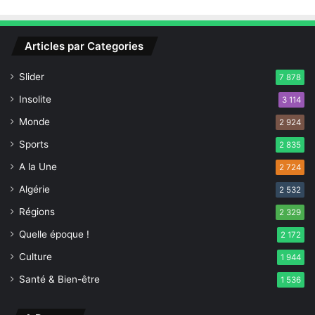
e
p
r
Articles par Categories
o
v
Slider
o
7 878
q
Insolite
3 114
u
e
Monde
2 924
r
Sports
2 835
d
e
A la Une
2 724
s
Algérie
2 532
p
r
Régions
2 329
o
Quelle époque !
2 172
b
l
Culture
1 944
è
Santé & Bien-être
1 536
m
e
s