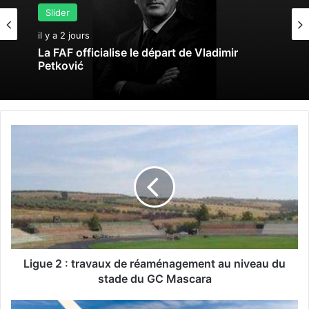
Slider
il y a 2 jours
La FAF officialise le départ de Vladimir
Petković
L
i
g
u
e
2
:
t
r
a
Ligue 2 : travaux de réaménagement au niveau du
v
stade du GC Mascara
a
u
É