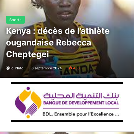
Sports
Kenya : décès de l’athlète
ougandaise Rebecca
Cheptegei
Ici l'Info
6 septembre 2024
453