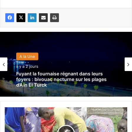
A la Une
il y a 2 jours
Fuyant la fournaise régnant dans leurs
foyers : bivouac nocturne sur les plages
d’Aïn El Turck
S
o
u
d