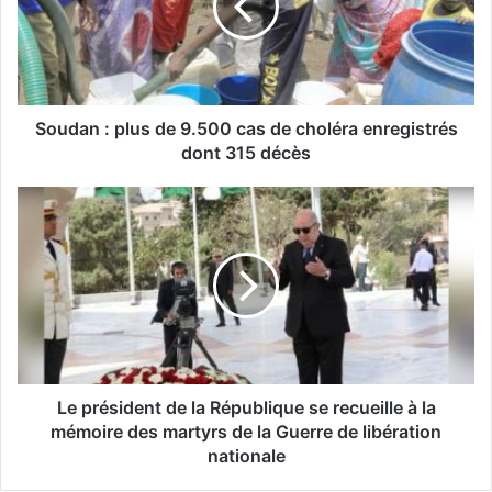
a
n
:
p
l
Soudan : plus de 9.500 cas de choléra enregistrés
u
dont 315 décès
s
d
L
e
e
9
p
.
r
5
é
0
s
0
i
c
d
a
e
s
n
Le président de la République se recueille à la
d
t
mémoire des martyrs de la Guerre de libération
e
d
nationale
c
e