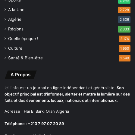
2 840
s
A la Une
d
2 728
e
Algérie
2 536
l
Régions
a
2 333
G
Quelle époque !
2 176
u
e
Culture
1 950
r
Santé & Bien-être
1 540
r
e
d
A Propos
e
Ici l'info est un journal en ligne indépendant et généraliste.
Son
l
objectif principal est d'informer, alerter et mettre la lumière sur des
i
faits et des événements locaux, nationaux et internationaux.
b
Adresse : Hai El Barki Oran Algeria
é
r
Téléphone : +213 7 97 07 20 89
a
t