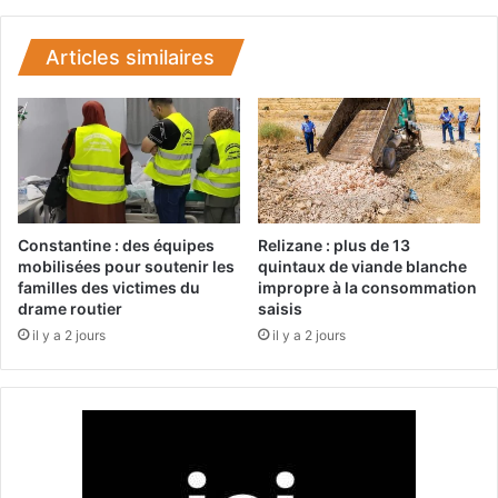
h
l
o
a
l
R
Articles similaires
é
é
r
p
a
u
e
b
n
l
r
i
e
q
g
u
Constantine : des équipes
Relizane : plus de 13
i
e
mobilisées pour soutenir les
quintaux de viande blanche
s
s
familles des victimes du
impropre à la consommation
t
drame routier
saisis
e
r
r
il y a 2 jours
il y a 2 jours
é
e
s
c
d
u
o
e
n
i
t
l
3
l