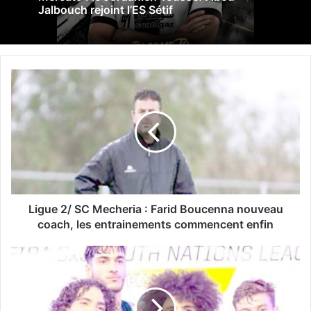
Jalbouch rejoint l’ES Sétif
L
i
g
u
e
2
/
S
C
M
Ligue 2/ SC Mecheria : Farid Boucenna nouveau
e
coach, les entrainements commencent enfin
c
h
B
e
a
r
s
i
k
a
e