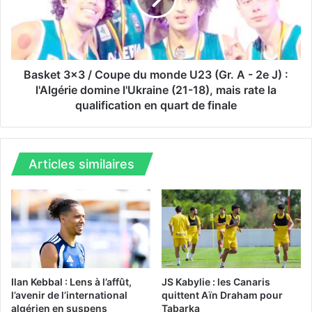
:
t
F
3
a
x
r
3
i
/
Basket 3x3 / Coupe du monde U23 (Gr. A - 2e J) :
d
C
l'Algérie domine l'Ukraine (21-18), mais rate la
B
o
qualification en quart de finale
o
u
u
p
c
e
e
d
Articles similaires
n
u
n
m
a
o
n
n
o
d
u
e
v
U
e
2
Ilan Kebbal : Lens à l’affût,
JS Kabylie : les Canaris
a
3
l’avenir de l’international
quittent Aïn Draham pour
u
(
algérien en suspens
Tabarka