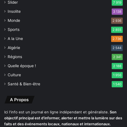
Slider
7 919
a
Insolite
3 138
i
s
Monde
2 936
r
Sports
a
2 855
t
A la Une
2 736
e
Algérie
l
2 544
a
Régions
2 341
q
u
Quelle époque !
2 188
a
Culture
1 956
l
i
Santé & Bien-être
1 540
f
i
A Propos
c
a
Ici l'info est un journal en ligne indépendant et généraliste.
Son
t
objectif principal est d'informer, alerter et mettre la lumière sur des
i
faits et des événements locaux, nationaux et internationaux.
o