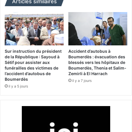
r
Articles similaires
t
e
ê
:
t
l
e
a
d
c
u
o
m
m
i
m
Sur instruction du président
Accident d’autobus à
n
u
de la République : Sayoud à
Boumerdès : évacuation des
i
Sétif pour assister aux
blessés vers les hôpitaux de
n
funérailles des victimes de
Boumerdès, Thenia et Salim-
s
a
l’accident d’autobus de
Zemirli à El Harrach
t
u
Boumerdès
è
il y a 7 jours
t
il y a 5 jours
r
é
e
a
d
l
e
g
l
é
'
r
I
i
n
e