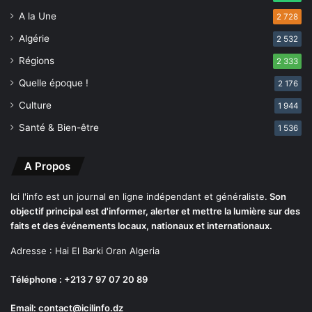
o
a
A la Une
2 728
n
t
p
t
Algérie
2 532
h
a
Régions
2 333
a
c
r
h
Quelle époque !
2 176
m
e
Culture
1 944
a
m
c
e
Santé & Bien-être
1 536
e
n
u
t
A Propos
t
à
i
l
q
a
Ici l'info est un journal en ligne indépendant et généraliste.
Son
u
p
objectif principal est d'informer, alerter et mettre la lumière sur des
e
a
faits et des événements locaux, nationaux et internationaux.
t
Adresse : Hai El Barki Oran Algeria
r
i
Téléphone : +213 7 97 07 20 89
e
Email: contact@icilinfo.dz