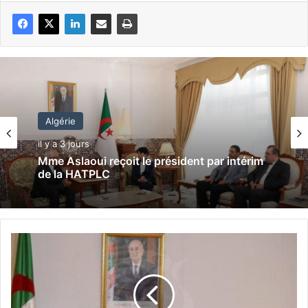
Algérie
il y a 3 jours
Mme Aslaoui reçoit le président par intérim
de la HATPLC
A
l
i
A
o