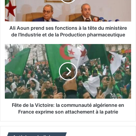
u
n
p
r
e
Ali Aoun prend ses fonctions à la tête du ministère
n
de l'Industrie et de la Production pharmaceutique
d
s
F
e
ê
s
t
f
e
o
d
n
e
c
l
t
a
i
V
o
i
Fête de la Victoire: la communauté algérienne en
n
c
France exprime son attachement à la patrie
s
t
à
o
l
i
a