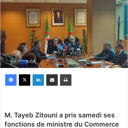
Facebook
X
Linkedin
Partager par email
Imprimer
M. Tayeb Zitouni a pris samedi ses
fonctions de ministre du Commerce