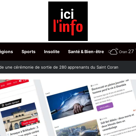
27
égions
Sports
Insolite
Santé & Bien-être
Oran
 ans progressivement retirés de la circulation