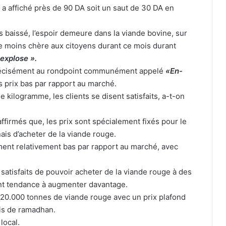
a affiché près de 90 DA soit un saut de 30 DA en
 pas baissé, l’espoir demeure dans la viande bovine, sur
de moins chère aux citoyens durant ce mois durant
 explose ».
récisément au rondpoint communément appelé
«En-
 prix bas par rapport au marché.
e kilogramme, les clients se disent satisfaits, a-t-on
ffirmés que, les prix sont spécialement fixés pour le
is d’acheter de la viande rouge.
ement relativement bas par rapport au marché, avec
 satisfaits de pouvoir acheter de la viande rouge à des
Mondiaux U20 : l’Algérien Younes
 ont tendance à augmenter davantage.
Ayachi décroche l’or au saut en
hauteur
e 20.000 tonnes de viande rouge avec un prix plafond
ois de ramadhan.
local.
Villarreal s’intéresse à Hicham