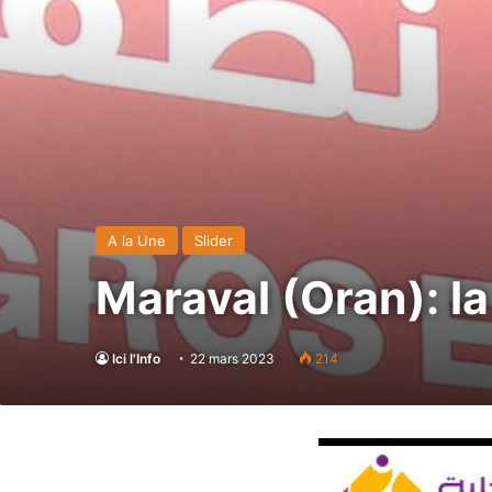
A la Une
Slider
Maraval (Oran): la
Ici l'Info
22 mars 2023
214