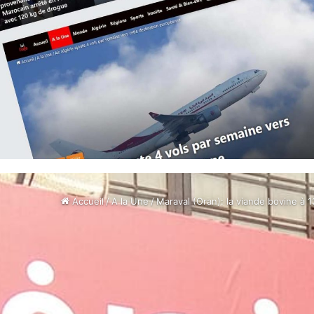
Accueil
/
A la Une
/
Maraval (Oran): la viande bovine à 1