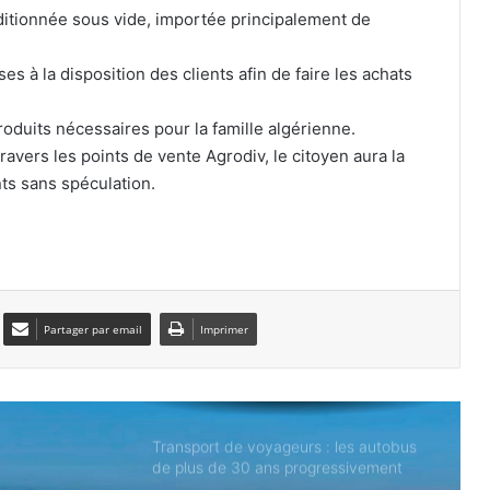
Boudaoui
itionnée sous vide, importée principalement de
s à la disposition des clients afin de faire les achats
Chlef : près de 28 quintaux de
bananes saisis pour spéculation
oduits nécessaires pour la famille algérienne.
ravers les points de vente Agrodiv, le citoyen aura la
nts sans spéculation.
Oran : 36 personnes arrêtées dans le
démantèlement de deux réseaux de «
harraga »
Météo : orages et fortes pluies
annoncés dans 18 wilayas
Partager par email
Imprimer
Transport de voyageurs : les autobus
de plus de 30 ans progressivement
retirés de la circulation
Plages aménagées à Oran : l’accès à