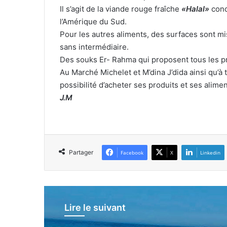
Il s’agit de la viande rouge fraîche
«Halal»
cond
l’Amérique du Sud.
Pour les autres aliments, des surfaces sont mise
sans intermédiaire.
Des souks Er- Rahma qui proposent tous les pr
Au Marché Michelet et M’dina J’dida ainsi qu’à t
possibilité d’acheter ses produits et ses alime
J.M
Partager
Facebook
X
Linkedin
Lire le suivant