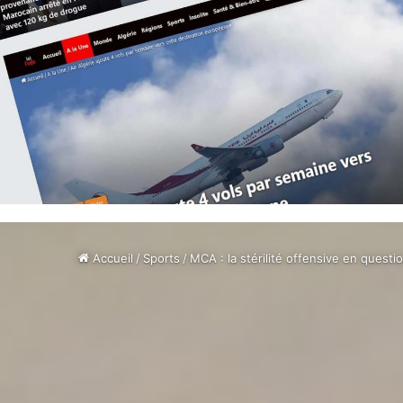
Accueil
/
Sports
/
MCA : la stérilité offensive en questi