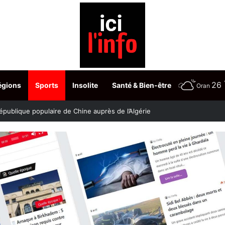
26
égions
Sports
Insolite
Santé & Bien-être
Oran
stère fixe les dates du choix des postes