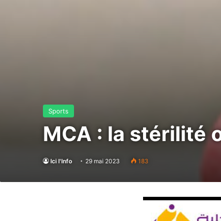
Sports
MCA : la stérilité
Ici l'Info
29 mai 2023
183