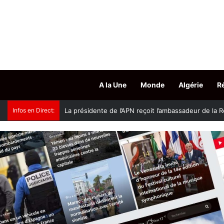
A la Une
Monde
Algérie
R
Infos en Direct:
Accès aux grades hospitalo-universitaires : le mini