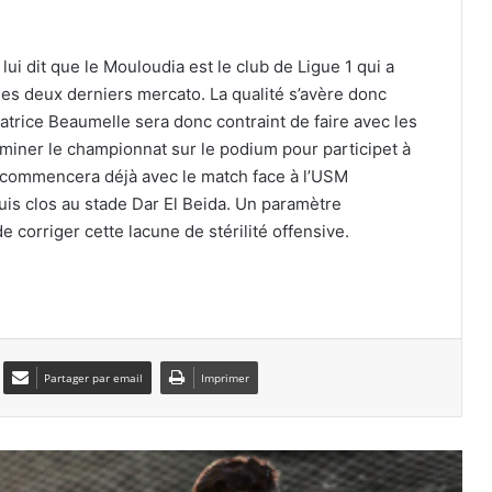
Ligue 1 Mobilis : le calendrier officiel
de la saison 2026-2027 dévoilé
ui dit que le Mouloudia est le club de Ligue 1 qui a
des deux derniers mercato. La qualité s’avère donc
La FAF officialise le départ de Vladimir
Patrice Beaumelle sera donc contraint de faire avec les
Petković
rminer le championnat sur le podium pour participet à
a commencera déjà avec le match face à l’USM
Petković bientôt sur le banc de
uis clos au stade Dar El Beida. Un paramètre
l’Arabie saoudite ?
e corriger cette lacune de stérilité offensive.
Les Vertes dominent le Kenya et filent
en quarts de finale
Partager par email
Imprimer
Zineddine Belaïd s’engage
officiellement avec Al-Taawoun