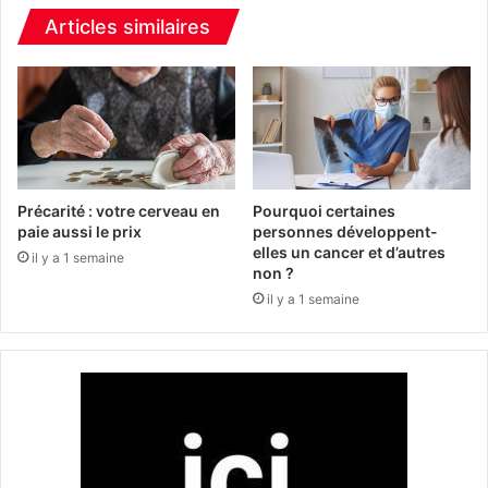
e
f
c
Articles similaires
a
a
i
s
t
d
1
e
5
m
m
p
o
o
r
x
Précarité : votre cerveau en
Pourquoi certaines
t
c
paie aussi le prix
personnes développent-
elles un cancer et d’autres
s
o
il y a 1 semaine
non ?
à
n
M
f
il y a 1 semaine
a
i
r
r
a
m
d
é
i