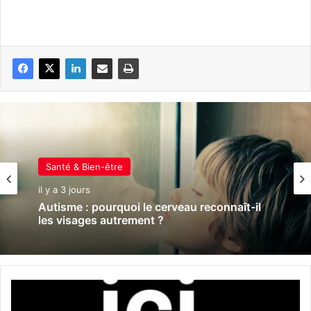
Santé & Bien-être
il y a 3 jours
Autisme : pourquoi le cerveau reconnaît-il
les visages autrement ?
N
i