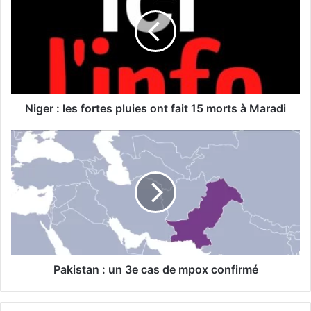
g
e
r
:
l
e
s
f
Niger : les fortes pluies ont fait 15 morts à Maradi
o
r
P
t
a
e
k
s
i
p
s
l
t
u
a
i
n
e
:
s
u
Pakistan : un 3e cas de mpox confirmé
o
n
n
3
t