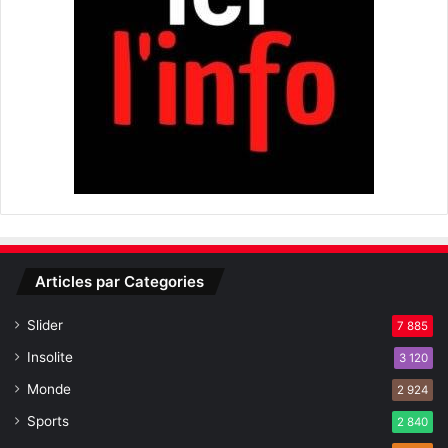
Articles par Categories
Slider
7 885
Insolite
3 120
Monde
2 924
Sports
2 840