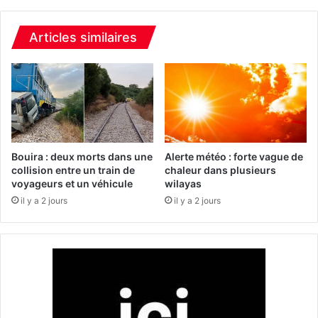
t
r
i
a
f
g
Articles similaires
i
e
c
u
i
s
e
e
l
s
l
s
e
u
a
r
Bouira : deux morts dans une
Alerte météo : forte vague de
u
l
collision entre un train de
chaleur dans plusieurs
S
voyageurs et un véhicule
wilayas
'
e
O
il y a 2 jours
il y a 2 jours
r
u
v
e
i
s
c
t
e
e
d
t
e
l
l
e