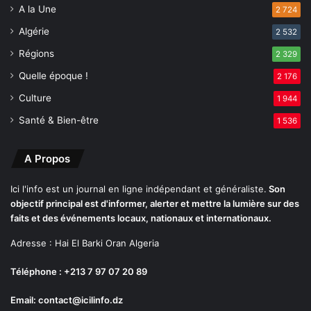
e
A la Une
2 724
Algérie
2 532
Régions
2 329
Quelle époque !
2 176
Culture
1 944
Santé & Bien-être
1 536
A Propos
Ici l'info est un journal en ligne indépendant et généraliste.
Son
objectif principal est d'informer, alerter et mettre la lumière sur des
faits et des événements locaux, nationaux et internationaux.
Adresse : Hai El Barki Oran Algeria
Téléphone : +213 7 97 07 20 89
Email: contact@icilinfo.dz