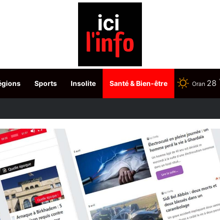
28
égions
Sports
Insolite
Santé & Bien-être
Oran
Amazonie