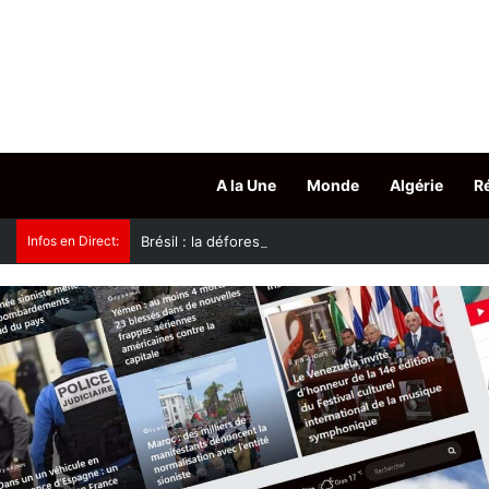
A la Une
Monde
Algérie
R
Infos en Direct:
Brésil : la déforestation au plus bas sur un an en 