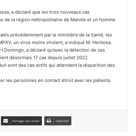
bosa, a déclaré que les trois nouveaux cas
Autisme : pourquoi le cerveau
 de la région métropolitaine de Manille et un homme
reconnaît-il les visages autrement ?
alés précédemment par le ministère de la Santé, les
 MPXV, un virus moins virulent, a indiqué M. Herbosa.
Grossesse : ces polluants pourraient
rt Domingo, a déclaré qu’avec la détection de ces
influencer le poids des enfants
ent désormais 17 cas depuis juillet 2022.
uit sont des cas actifs qui attendent la disparition des
Insuffisance cardiaque : comment
mieux la prévenir
er les personnes en contact étroit avec les patients
Moustiques, tiques, bactéries : l’autre
conséquence du réchauffement
climatique
Partager par email
Imprimer
«Je pensais être juste fatigué» : son
mal de tête cachait un cancer du