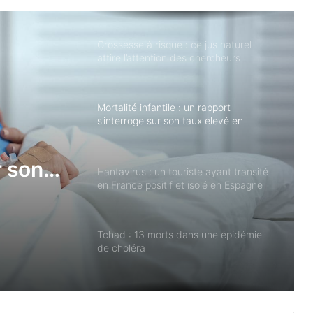
cerveau
Grossesse à risque : ce jus naturel
attire l’attention des chercheurs
Mortalité infantile : un rapport
s’interroge sur son taux élevé en
France
r son
Hantavirus : un touriste ayant transité
en France positif et isolé en Espagne
Tchad : 13 morts dans une épidémie
de choléra
Et si cet antidouleur courant était
risqué pour le cerveau ?