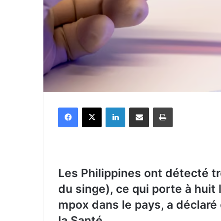
Facebook
X
Linkedin
Partager par email
Imprimer
Les Philippines ont détecté t
du singe), ce qui porte à huit
mpox dans le pays, a déclaré 
la Santé.