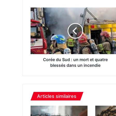
C
o
r
é
e
d
u
S
u
d
Corée du Sud : un mort et quatre
:
blessés dans un incendie
u
n
m
o
r
Articles similaires
t
e
t
q