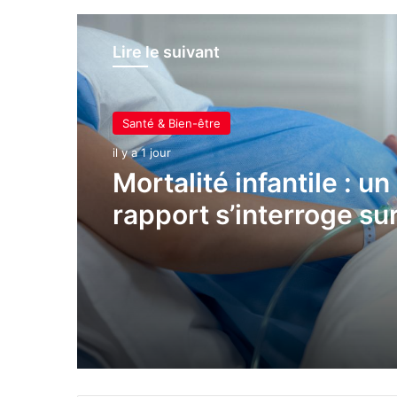
Lire le suivant
Santé & Bien-être
il y a 1 jour
Mortalité infantile : un
rapport s’interroge su
taux élevé en France