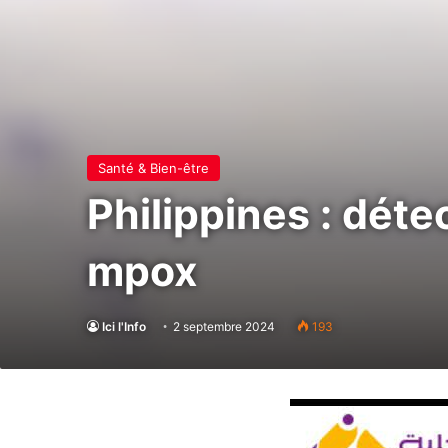
Santé & Bien-être
Philippines : déte
mpox
Ici l'Info
2 septembre 2024
193