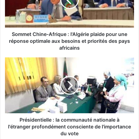
e
t
C
h
i
n
Sommet Chine-Afrique : l'Algérie plaide pour une
e
réponse optimale aux besoins et priorités des pays
-
africains
A
f
P
r
r
i
é
q
s
u
i
e
d
:
e
l
n
'
t
A
i
Présidentielle : la communauté nationale à
l
e
l'étranger profondément consciente de l'importance
g
l
du vote
é
l