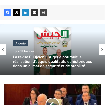
Algérie
il y a 11 heures
La revue El Djeïch : l’Algérie poursuit la
réalisation d’acquis qualitatifs et historiques
dans un climat de sécurité et de stabilité
S
o
m
m