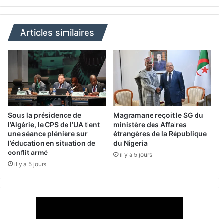
r
e
i
:
e
l
Articles similaires
p
a
l
c
a
o
i
m
d
m
e
u
p
n
o
a
Sous la présidence de
Magramane reçoit le SG du
u
u
l’Algérie, le CPS de l’UA tient
ministère des Affaires
r
t
une séance plénière sur
étrangères de la République
u
l’éducation en situation de
du Nigeria
é
conflit armé
n
n
il y a 5 jours
e
a
il y a 5 jours
r
t
é
i
p
o
o
n
n
a