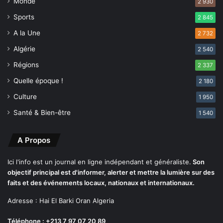
Monde
t
2 930
m
p
e
Sports
2 845
r
n
A la Une
i
2 732
t
o
c
Algérie
2 540
r
o
i
Régions
2 337
n
t
s
Quelle époque !
2 180
é
c
s
Culture
i
1 950
d
e
Santé & Bien-être
1 540
e
n
s
t
p
e
A Propos
a
d
y
e
Ici l'info est un journal en ligne indépendant et généraliste.
Son
s
l
objectif principal est d'informer, alerter et mettre la lumière sur des
a
'
faits et des événements locaux, nationaux et internationaux.
f
i
r
Adresse : Hai El Barki Oran Algeria
m
i
p
Téléphone : +213 7 97 07 20 89
c
o