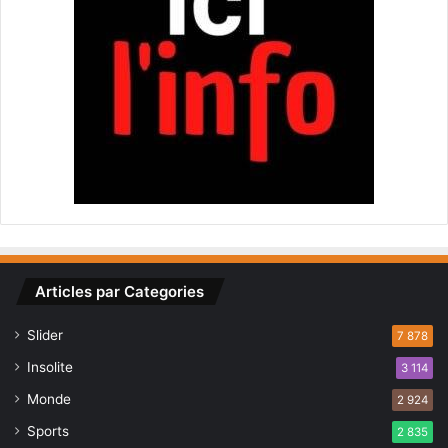
Articles par Categories
Slider
7 878
Insolite
3 114
Monde
2 924
Sports
2 835