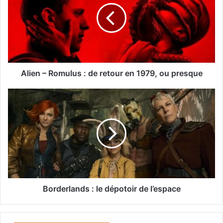
e
n
–
R
o
m
u
Alien – Romulus : de retour en 1979, ou presque
l
u
B
s
o
:
r
d
d
e
e
r
r
e
l
t
a
o
n
u
d
Borderlands : le dépotoir de l’espace
r
s
e
:
n
l