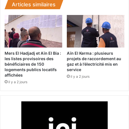
1
e
Articles similaires
9
d
7
é
9
p
,
o
o
t
u
o
p
i
r
r
Mers El Hadjadj et Aïn El Bia :
Aïn El Kerma : plusieurs
e
d
les listes provisoires des
projets de raccordement au
bénéficiaires de 150
gaz et à l’électricité mis en
s
e
logements publics locatifs
service
q
l
affichées
u
’
il y a 2 jours
il y a 2 jours
e
e
s
p
a
c
e