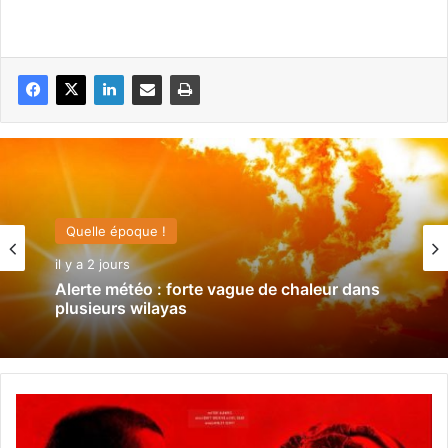
Quelle époque !
il y a 2 jours
Alerte météo : forte vague de chaleur dans
plusieurs wilayas
A
l
i