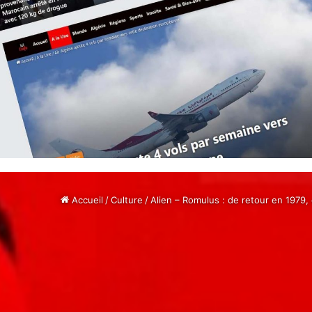
Accueil
/
Culture
/
Alien – Romulus : de retour en 1979