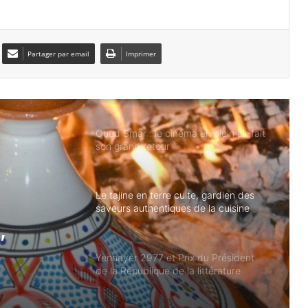
Festival d’Amman : « Roqia » de Yanis
Koussim en lice pour l’Iris noir
Partager par email
Imprimer
Exposition d’art pictural de Jamel
Zerouk au Sofitel : «Ma peinture est
mon exutoire»
Oued Smar : le cinéma en plein air fait
son grand retour
Le tajine en terre cuite, gardien des
saveurs authentiques de la cuisine
algérienne
,
Yennayer 2977 et Prix du Président
de la République de la littérature
sine
amazighe : Tlemcen au cœur des
célébrations nationales