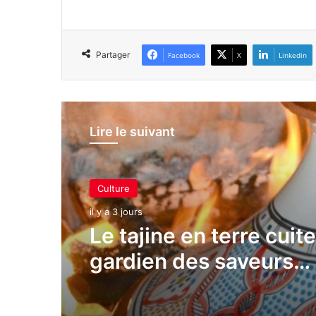
Partager
Facebook
X
Linkedin
Lire le suivant
Culture
il y a 3 jours
Le tajine en terre cuite
gardien des saveurs
authentiques de la cui
algérienne