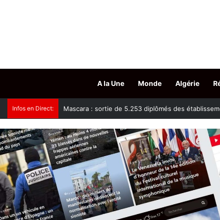
A la Une
Monde
Algérie
R
Infos en Direct:
Mascara : sortie de 5.253 diplômés des établisseme