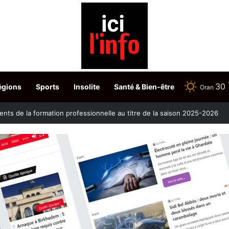
30
égions
Sports
Insolite
Santé & Bien-être
Oran
nts de la formation professionnelle au titre de la saison 2025-2026