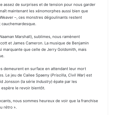
e assez de surprises et de tension pour nous garder
naît maintenant les xénomorphes aussi bien que
Weaver –, ces monstres dégoulinants restent
ent cauchemardesque.
 (Naaman Marshall), sublimes, nous ramènent
 Scott et James Cameron. La musique de Benjamin
Raï : Oran accueille le festival
ssi marquante que celle de Jerry Goldsmith, mais
international, Sidi Bel Abbès retrouve
se.
son rendez-vous national
ges demeurent en surface en attendant leur mort
Himoud Brahimi, dit « Momo » : le
es. Le jeu de Cailee Spaeny (
Priscilla
,
Civil War
) est
gardien de l’âme de la Casbah
id Jonsson (la série
Industry
) épate par les
espère le revoir bientôt.
Des rues aux villes : ces noms
algériens qui témoignent de l’amitié
cants, nous sommes heureux de voir que la franchise
entre l’Algérie et les États-Unis
u rétro ».