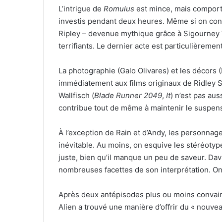
L’intrigue de
Romulus
est mince, mais comport
investis pendant deux heures. Même si on con
Ripley – devenue mythique grâce à Sigourney 
terrifiants. Le dernier acte est particulièrem
La photographie (Galo Olivares) et les décors
immédiatement aux films originaux de Ridley
Wallfisch (
Blade Runner 2049
,
It
) n’est pas au
contribue tout de même à maintenir le suspen
À l’exception de Rain et d’Andy, les personna
inévitable. Au moins, on esquive les stéréotyp
juste, bien qu’il manque un peu de saveur. Dav
nombreuses facettes de son interprétation. On 
Après deux antépisodes plus ou moins convain
Alien a trouvé une manière d’offrir du « nouvea