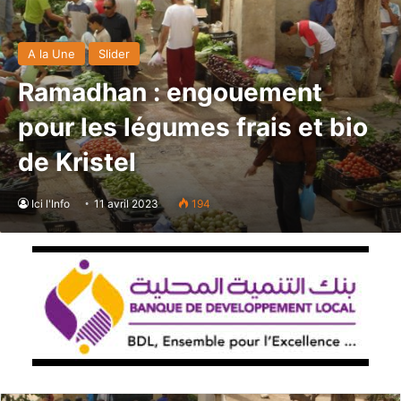
A la Une
Slider
Ramadhan : engouement
pour les légumes frais et bio
de Kristel
Ici l'Info
11 avril 2023
194