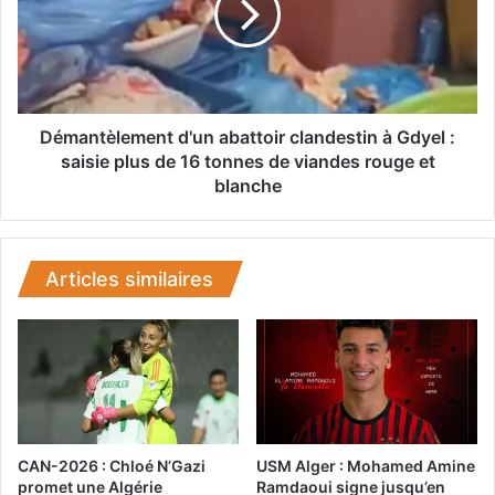
e
n
s
t
e
è
p
l
t
e
f
m
Démantèlement d'un abattoir clandestin à Gdyel :
a
e
saisie plus de 16 tonnes de viandes rouge et
m
n
blanche
i
t
l
d
l
'
e
u
Articles similaires
s
n
d
a
a
b
n
a
s
t
d
t
e
o
n
i
CAN-2026 : Chloé N’Gazi
USM Alger : Mohamed Amine
o
r
promet une Algérie
Ramdaoui signe jusqu’en