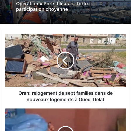
Opération « Ports bleus » : forte
participation citoyenne
O
r
a
n
:
r
e
l
o
g
Oran: relogement de sept familles dans de
e
nouveaux logements à Oued Tlélat
m
e
D
n
é
t
m
d
a