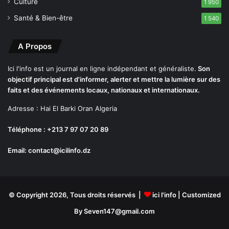
Culture
s
1 950
s
Santé & Bien-être
1 540
e
m
e
A Propos
n
t
Ici l'info est un journal en ligne indépendant et généraliste.
Son
s
objectif principal est d'informer, alerter et mettre la lumière sur des
faits et des événements locaux, nationaux et internationaux.
Adresse : Hai El Barki Oran Algeria
Téléphone : +213 7 97 07 20 89
Email: contact@icilinfo.dz
© Copyright 2026, Tous droits réservés |
ici l'info
| Customized
By Seven147@gmail.com