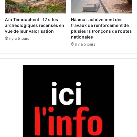
e
i
2
l
5
l
Aïn Temouchent : 17 sites
Nâama : achèvement des
f
i
archéologiques recensés en
travaux de renforcement de
a
vue de leur valorisation
plusieurs tronçons de routes
o
nationales
m
n
il y a 5 jours
i
s
il y a 5 jours
l
d
l
’
e
é
s
l
d
è
a
v
n
e
s
s
d
r
e
e
s
j
h
o
a
i
b
g