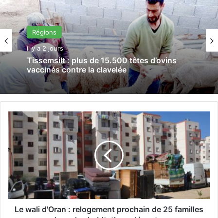
Régions
il y a 2 jours
Tissemsilt : plus de 15.500 têtes d’ovins
vaccinés contre la clavelée
L
e
w
a
l
i
d
'
O
r
Le wali d'Oran : relogement prochain de 25 familles