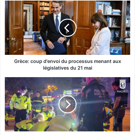
G
r
è
c
e
:
c
o
u
p
Grèce: coup d'envoi du processus menant aux
d
législatives du 21 mai
'
e
E
n
s
v
p
o
a
i
g
d
n
u
e
p
:
r
u