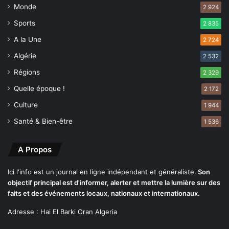
Monde
u
2 924
r
Sports
2 835
a
A la Une
n
2 724
t
Algérie
2 532
à
M
Régions
2 329
a
Quelle époque !
2 172
d
r
Culture
1 944
i
Santé & Bien-être
1 536
d
A Propos
Ici l'info est un journal en ligne indépendant et généraliste.
Son
objectif principal est d'informer, alerter et mettre la lumière sur des
faits et des événements locaux, nationaux et internationaux.
Adresse : Hai El Barki Oran Algeria