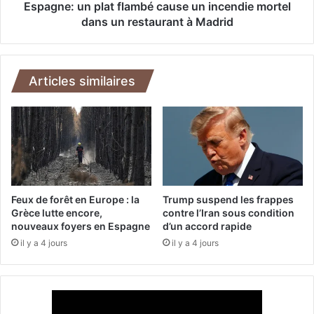
o
n
Espagne: un plat flambé cause un incendie mortel
c
p
dans un restaurant à Madrid
e
l
s
a
s
t
u
f
Articles similaires
s
l
m
a
e
m
n
b
a
é
n
c
t
a
a
u
Feux de forêt en Europe : la
Trump suspend les frappes
u
s
Grèce lutte encore,
contre l’Iran sous condition
x
nouveaux foyers en Espagne
d’un accord rapide
e
l
u
il y a 4 jours
il y a 4 jours
é
n
g
i
i
n
s
c
l