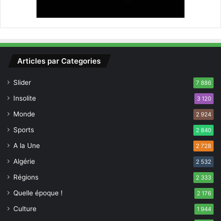
l
a
s
e
c
t
Articles par Categories
i
o
Slider
7 886
n
s
Insolite
3 120
y
Monde
2 924
n
d
Sports
2 840
i
A la Une
c
2 728
a
Algérie
2 532
l
Régions
e
2 333
Quelle époque !
2 176
Culture
1 944