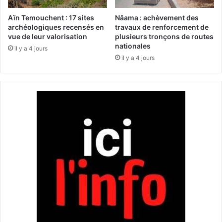
r
d
é
e
Aïn Temouchent : 17 sites
Nâama : achèvement des
c
r
archéologiques recensés en
travaux de renforcement de
l
vue de leur valorisation
plusieurs tronçons de routes
e
nationales
a
t
il y a 4 jours
m
o
il y a 4 jours
e
u
n
r
t
à
l
O
’
r
é
a
l
n
e
c
t
i
o
n
d
e