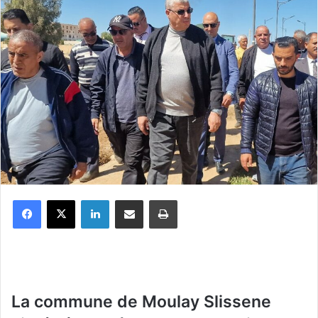
Facebook
X
Linkedin
Partager par email
Imprimer
L
a commune de Moulay Slissene