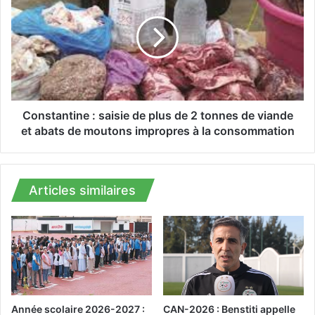
o
n
u
s
s
t
s
a
e
n
t
t
e
i
l
n
Constantine : saisie de plus de 2 tonnes de viande
l
e
et abats de moutons impropres à la consommation
u
:
r
s
i
a
q
i
Articles similaires
u
s
e
i
d
e
e
d
m
e
a
p
g
l
n
u
Année scolaire 2026-2027 :
CAN-2026 : Benstiti appelle