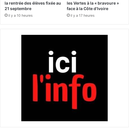
i
s
la rentrée des élèves fixée au
les Vertes à la « bravoure »
t
21 septembre
face à la Côte d’Ivoire
d
u
e
il y a 10 heures
il y a 17 heures
d
2
e
t
3
o
,
n
3
n
d
e
e
s
g
d
r
e
é
v
s
i
a
n
d
e
e
t
a