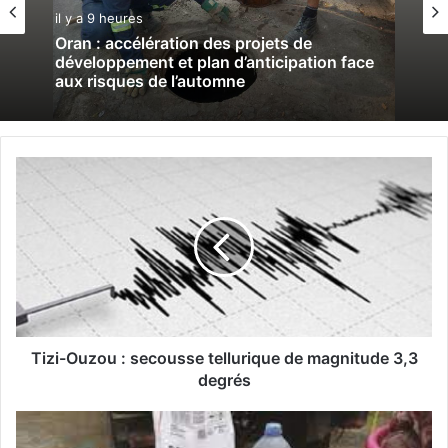
il y a 9 heures
Oran : accélération des projets de
développement et plan d’anticipation face
aux risques de l’automne
T
i
z
i
-
O
u
z
o
u
Tizi-Ouzou : secousse tellurique de magnitude 3,3
:
degrés
s
e
C
c
o