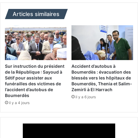
e
l
n
u
Articles similaires
a
m
t
i
i
è
o
r
n
e
a
s
l
u
e
r
Sur instruction du président
Accident d’autobus à
s
l
de la République : Sayoud à
Boumerdès : évacuation des
a
e
Sétif pour assister aux
blessés vers les hôpitaux de
l
funérailles des victimes de
Boumerdès, Thenia et Salim-
s
l’accident d’autobus de
Zemirli à El Harrach
u
d
Boumerdès
e
i
il y a 6 jours
l
il y a 4 jours
s
a
p
m
a
o
r
b
u
i
s