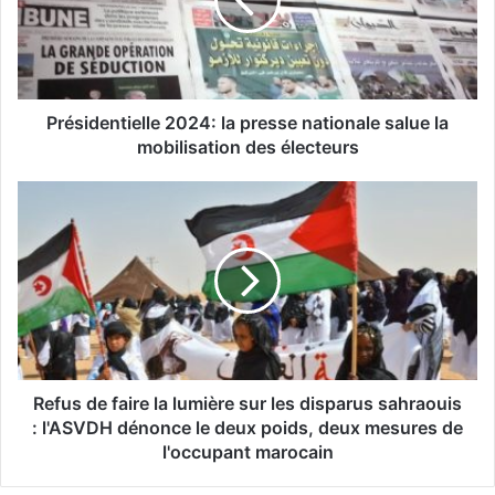
i
d
e
n
t
i
Présidentielle 2024: la presse nationale salue la
e
mobilisation des électeurs
l
l
R
e
e
2
f
0
u
2
s
4
d
:
e
l
f
a
a
p
i
Refus de faire la lumière sur les disparus sahraouis
r
r
: l'ASVDH dénonce le deux poids, deux mesures de
e
e
l'occupant marocain
s
l
s
a