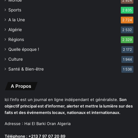
2 924
n
c
Sports
2 835
e
A la Une
2 724
l
e
Algérie
2 532
d
Régions
2 329
e
u
Quelle époque !
2 172
x
Culture
1 944
p
o
Santé & Bien-être
1 536
i
d
A Propos
s
,
d
Ici l'info est un journal en ligne indépendant et généraliste.
Son
e
objectif principal est d'informer, alerter et mettre la lumière sur des
u
faits et des événements locaux, nationaux et internationaux.
x
Adresse : Hai El Barki Oran Algeria
m
e
Téléphone : +213 7 97 07 20 89
s