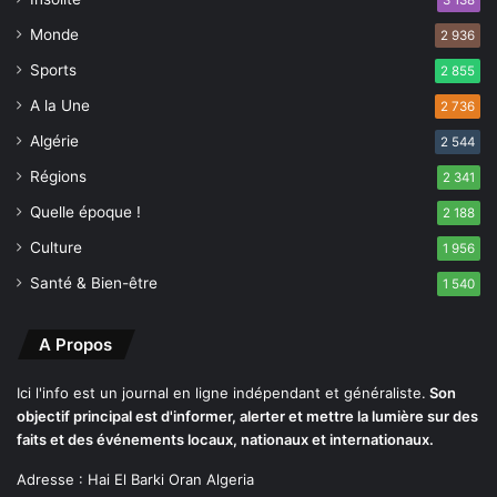
p
é
Monde
2 936
r
Sports
2 855
i
e
A la Une
2 736
s
Algérie
2 544
Régions
2 341
Quelle époque !
2 188
Culture
1 956
Santé & Bien-être
1 540
A Propos
Ici l'info est un journal en ligne indépendant et généraliste.
Son
objectif principal est d'informer, alerter et mettre la lumière sur des
faits et des événements locaux, nationaux et internationaux.
Adresse : Hai El Barki Oran Algeria