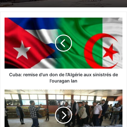
C
u
b
a
:
r
e
m
i
s
Cuba: remise d'un don de l'Algérie aux sinistrés de
e
l'ouragan Ian
d
'
T
u
i
n
p
d
a
o
s
n
a