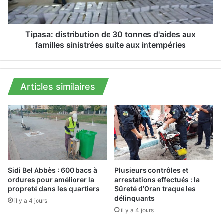
d
:
e
d
l
i
'
s
Tipasa: distribution de 30 tonnes d'aides aux
A
t
familles sinistrées suite aux intempéries
l
r
g
i
é
b
r
u
Articles similaires
i
t
e
i
a
o
u
n
x
d
s
e
i
3
n
0
Sidi Bel Abbès : 600 bacs à
Plusieurs contrôles et
i
t
ordures pour améliorer la
arrestations effectués : la
s
propreté dans les quartiers
Sûreté d’Oran traque les
o
délinquants
t
n
il y a 4 jours
r
n
il y a 4 jours
é
e