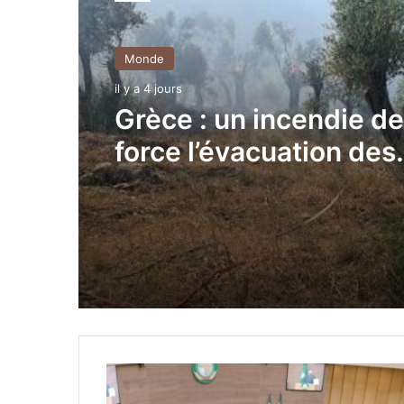
Monde
Monde
il y a 4 jours
il y a 4 jours
Grèce : un incendie de
Corée du Sud : 14 déc
force l’évacuation des
suite à une forte vagu
habitants de l’île de
chaleur
Céphalonie
S
o