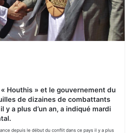
 « Houthis » et le gouvernement du
illes de dizaines de combattants
 y a plus d’un an, a indiqué mardi
Présidence turque : les récentes
attaques de l’armée sioniste à Ghaza
tal.
sabotent les efforts de paix
nce depuis le début du conflit dans ce pays il y a plus