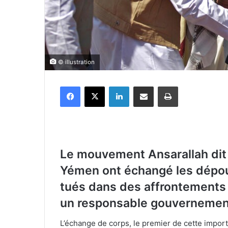
© illustration
Facebook
X
Linkedin
Partager par email
Imprimer
Le mouvement Ansarallah dit
Yémen ont échangé les dépou
tués dans des affrontements il
un responsable gouvernemen
L’échange de corps, le premier de cette importa