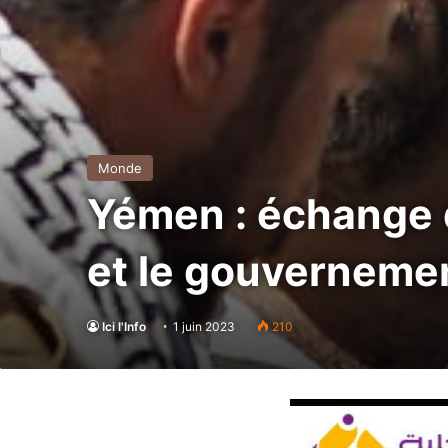
Monde
Yémen : échange d
et le gouverneme
Ici l'Info
1 juin 2023
210