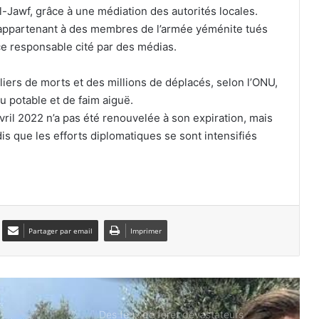
Chine : 4 morts et 2 blessés dans un
Al-Jawf, grâce à une médiation des autorités locales.
incendie d’immeuble au centre du
1 appartenant à des membres de l’armée yéménite tués
pays
é ce responsable cité par des médias.
Au moins 72 migrants marocains sont
liers de morts et des millions de déplacés, selon l’ONU,
morts en essayant de gagner l’enclave
de Ceuta
 potable et de faim aiguë.
ril 2022 n’a pas été renouvelée à son expiration, mais
Royaume-Uni : hausse des
ndis que les efforts diplomatiques se sont intensifiés
inquiétudes liées à l’utilisation de
l’intelligence artificielle
Le Maroc utilise la carte de la
migration illégale pour faire pression
sur l’Espagne
Partager par email
Imprimer
Des feux de forêt dévastateurs
ravagent le nord-ouest américain