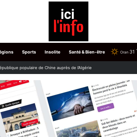
31
égions
Sports
Insolite
Santé & Bien-être
Oran
stère fixe les dates du choix des postes