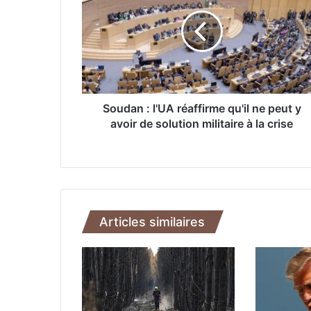
u
d
a
n
:
l
'
U
Soudan : l'UA réaffirme qu'il ne peut y
A
avoir de solution militaire à la crise
r
é
a
f
f
i
Articles similaires
r
m
e
q
u
'