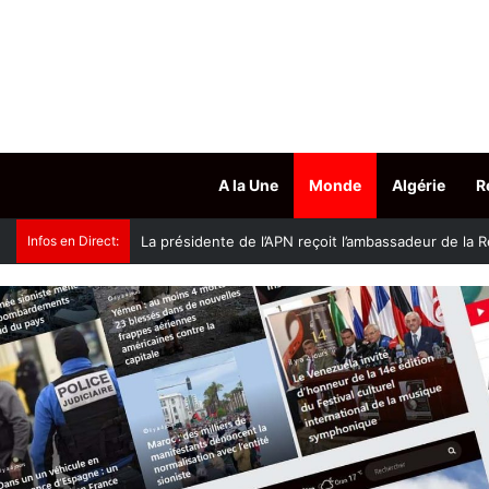
A la Une
Monde
Algérie
R
Infos en Direct:
Accès aux grades hospitalo-universitaires : le mini